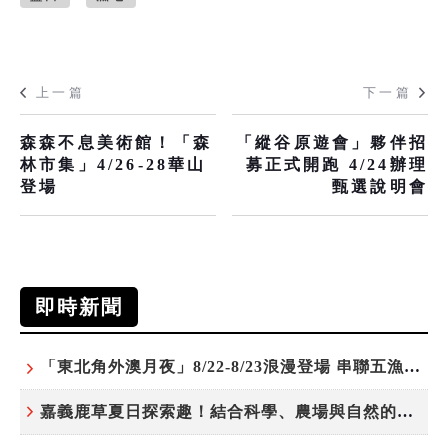
上一篇
下一篇
森森不息美術館！「森
「縱谷原遊會」夥伴招
林市集」4/26-28華山
募正式開跑 4/24辦理
登場
甄選說明會
即時新聞
「東北角外澳月夜」8/22-8/23浪漫登場 串聯五漁村、音樂、市集、火舞與慢旅共度夏夜
嘉義鹿草夏日探索趣！結合科學、農場與自然的親子小旅行