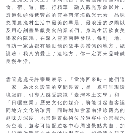
食、宿、遊、購、行精華，融入觀光形象影片，
透過鏡頭傳遞豐富的雲嘉南濱海觀光元素，品味
悠閒農漁村生活中最美的早晨、最浪漫的夕陽以
及用心刻畫呈獻美食的業者們。身為生活飲食美
學家的陳鴻，在深入雲嘉南時發現，每到一地、
每訪一家店都有觸動他的故事與讚佩的地方，總
說著：我真的愛上了這地方，你一定要來品味鹹
良慢生活。
雲管處處長許宗民表示，「當海回來時－他們這
一家」為永久設置的空間裝置，是一處可呈現環
境寂靜、引導人感受認識「臺灣本土文學」和
「日曬鹽業」歷史文化的媒介，盼能引起遊客認
同地方文化的珍貴，同時增加雲嘉南沿線觀光的
趣味與深度。地景裝置藝術位於遊客中心景觀池
旁空地，遊客可搭配遊客中心周邊景點共遊，加