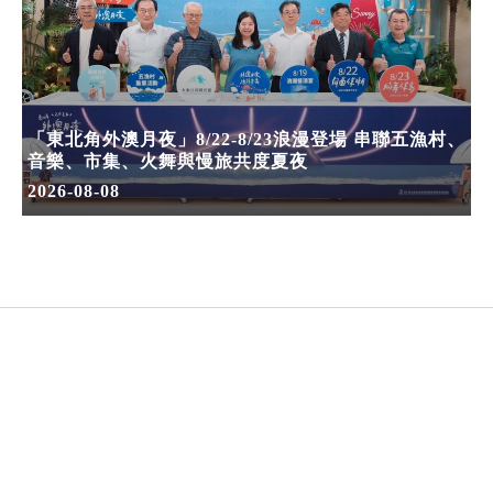
「東北角外澳月夜」8/22-8/23浪漫登場 串聯五漁村、
音樂、市集、火舞與慢旅共度夏夜
2026-08-08