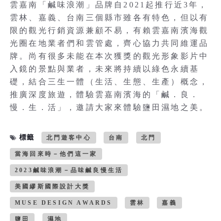
雲嘉南「鹹味浪潮」品牌自2021起推行近3年，
雲林、嘉義、台南三個縣市雖各有特色，但以有
限的觀光行銷資源兼顧不易，有賴雲嘉南濱海觀
光圈在地業者們和雲管處，齊心協力共同維運品
牌。尚有很多未能在本次獲獎的觀光形象影片中
入鏡的景點與業者，未來將持續以綠色永續基
礎，結合三生一體（生活、生態、生產）概念，
推廣深度旅遊，體驗雲嘉南濱海的「鹹．良．
慢．生．活」，邀請大家來體驗鹽田濕地之美。
標籤
北門遊客中心
台南
北門
當海回來時－他們這一家
2023鹹味浪潮－品味鹹良慢生活
美國繆斯國際設計大獎
MUSE DESIGN AWARDS
雲林
嘉義
鹽田
濕地