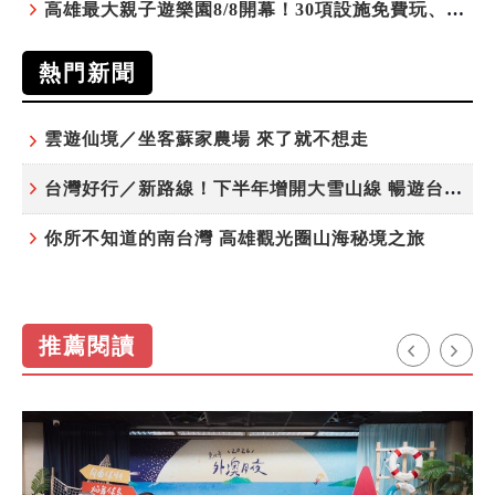
高雄最大親子遊樂園8/8開幕！30項設施免費玩、YOYO家族嗨翻暑假
熱門新聞
雲遊仙境／坐客蘇家農場 來了就不想走
台灣好行／新路線！下半年增開大雪山線 暢遊台中更便利
你所不知道的南台灣 高雄觀光圈山海秘境之旅
推薦閱讀