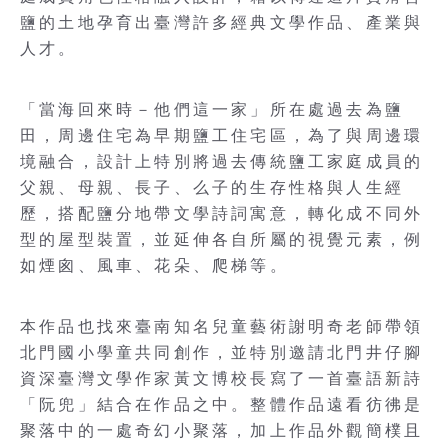
鹽的土地孕育出臺灣許多經典文學作品、產業與
人才。
「當海回來時－他們這一家」所在處過去為鹽
田，周邊住宅為早期鹽工住宅區，為了與周邊環
境融合，設計上特別將過去傳統鹽工家庭成員的
父親、母親、長子、么子的生存性格與人生經
歷，搭配鹽分地帶文學詩詞寓意，轉化成不同外
型的屋型裝置，並延伸各自所屬的視覺元素，例
如煙囪、風車、花朵、爬梯等。
本作品也找來臺南知名兒童藝術謝明奇老師帶領
北門國小學童共同創作，並特別邀請北門井仔腳
資深臺灣文學作家黃文博校長寫了一首臺語新詩
「阮兜」結合在作品之中。整體作品遠看彷彿是
聚落中的一處奇幻小聚落，加上作品外觀簡樸且