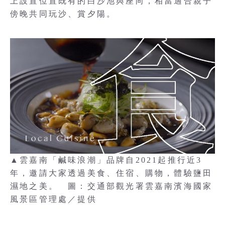
上設置位置既有的白沙池與座向，相當適合親子
傍晚共同玩沙、賞夕陽。
▲雲嘉南「鹹味浪潮」品牌自2021起推行近3
年，邀請大家透過美食、住宿、購物，體驗鹽田
濕地之美。 圖：交通部觀光署雲嘉南濱海國家
風景區管理處／提供