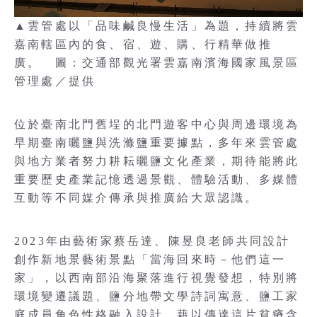
▲雲管處以「品味鹹良慢生活」為題，持續將雲
嘉南轄區內的食、宿、遊、購、行精華做推
廣。 圖：交通部觀光署雲嘉南濱海國家風景區
管理處／提供
位於臺南北門舊埕的北門遊客中心與周邊環境為
早期臺南曬鹽與洗滌鹽重要據點，多年來雲管處
與地方業者努力耕耘曬鹽文化產業，期待能將此
重要歷史產業記憶透過景觀、體驗活動、多媒體
互動等不同媒介傳承與推廣給大眾認識。
2023年由藝術家蔡岳達、陳昱良老師共同設計
創作新地景藝術景點「當海回來時－他們這一
家」，以西南部沿海聚落進行視覺發想，特別將
環境變遷議題、鹽分地帶文學詩詞寓意、鹽工家
庭成員角色性格融入設計，藉以傳達這片貧瘠含