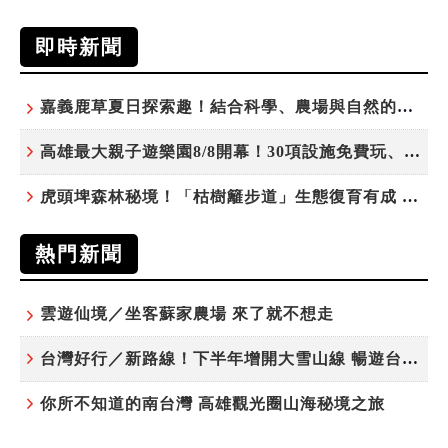
即時新聞
嘉義鹿草夏日探索趣！結合科學、農場與自然的親子小旅行
高雄最大親子遊樂園8/8開幕！30項設施免費玩、YOYO家族嗨翻暑假
虎頭埤森林秘境！「枯樹籬步道」生態復育有成 走進大自然生命教室
熱門新聞
雲遊仙境／坐客蘇家農場 來了就不想走
台灣好行／新路線！下半年增開大雪山線 暢遊台中更便利
你所不知道的南台灣 高雄觀光圈山海秘境之旅