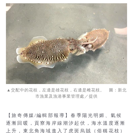
▲交配中的花枝，左邊是雄花枝，右邊是雌花枝。 圖：新北
市漁業及漁港事業管理處／提供
【旅奇傳媒/編輯部報導】春季陽光明媚、氣候
逐漸回暖，貢寮海岸線潮汐起伏，海水溫度逐漸
上升，東北角海域進入了虎斑烏賊（俗稱花枝）