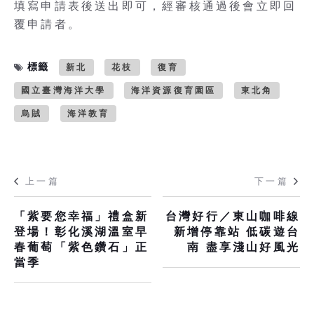
填寫申請表後送出即可，經審核通過後會立即回
覆申請者。
標籤
新北
花枝
復育
國立臺灣海洋大學
海洋資源復育園區
東北角
烏賊
海洋教育
上一篇
下一篇
「紫要您幸福」禮盒新
台灣好行／東山咖啡線
登場！彰化溪湖溫室早
新增停靠站 低碳遊台
春葡萄「紫色鑽石」正
南 盡享淺山好風光
當季