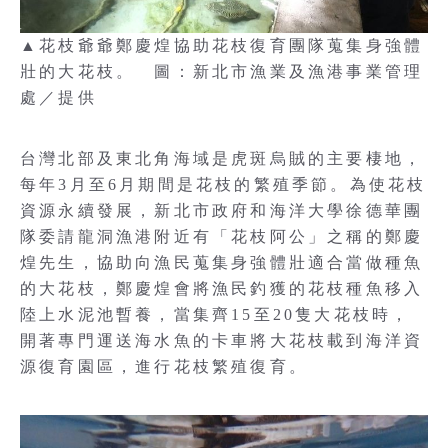
▲花枝爺爺鄭慶煌協助花枝復育團隊蒐集身強體
壯的大花枝。 圖：新北市漁業及漁港事業管理
處／提供
台灣北部及東北角海域是虎斑烏賊的主要棲地，
每年3月至6月期間是花枝的繁殖季節。為使花枝
資源永續發展，新北市政府和海洋大學徐德華團
隊委請龍洞漁港附近有「花枝阿公」之稱的鄭慶
煌先生，協助向漁民蒐集身強體壯適合當做種魚
的大花枝，鄭慶煌會將漁民釣獲的花枝種魚移入
陸上水泥池暫養，當集齊15至20隻大花枝時，
開著專門運送海水魚的卡車將大花枝載到海洋資
源復育園區，進行花枝繁殖復育。