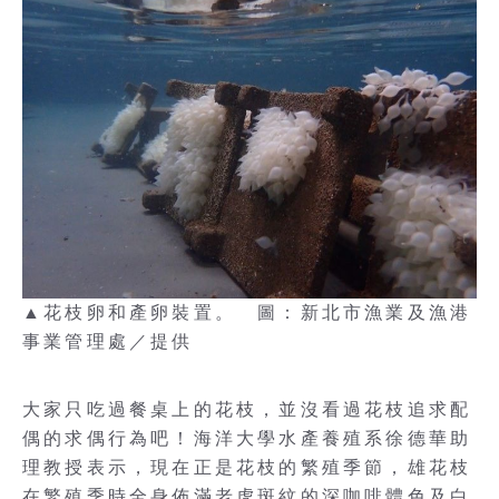
▲花枝卵和產卵裝置。 圖：新北市漁業及漁港
事業管理處／提供
大家只吃過餐桌上的花枝，並沒看過花枝追求配
偶的求偶行為吧！海洋大學水產養殖系徐德華助
理教授表示，現在正是花枝的繁殖季節，雄花枝
在繁殖季時全身佈滿老虎斑紋的深咖啡體色及白