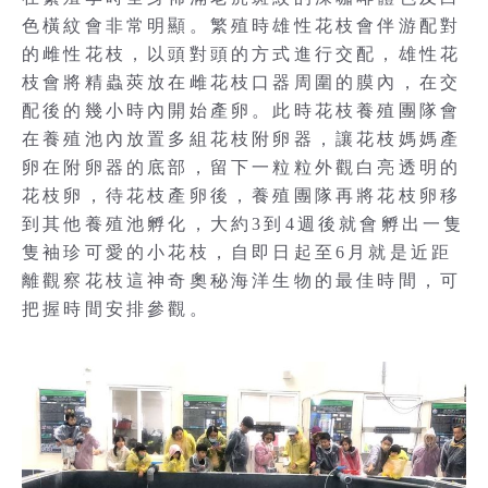
色橫紋會非常明顯。繁殖時雄性花枝會伴游配對
的雌性花枝，以頭對頭的方式進行交配，雄性花
枝會將精蟲莢放在雌花枝口器周圍的膜內，在交
配後的幾小時內開始產卵。此時花枝養殖團隊會
在養殖池內放置多組花枝附卵器，讓花枝媽媽產
卵在附卵器的底部，留下一粒粒外觀白亮透明的
花枝卵，待花枝產卵後，養殖團隊再將花枝卵移
到其他養殖池孵化，大約3到4週後就會孵出一隻
隻袖珍可愛的小花枝，自即日起至6月就是近距
離觀察花枝這神奇奧秘海洋生物的最佳時間，可
把握時間安排參觀。