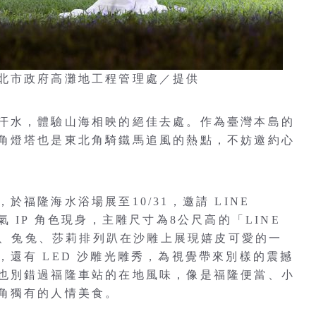
北市政府高灘地工程管理處／提供
汗水，體驗山海相映的絕佳去處。作為臺灣本島的
角燈塔也是東北角騎鐵馬追風的熱點，不妨邀約心
福隆海水浴場展至10/31，邀請 LINE
超人氣 IP 角色現身，主雕尺寸為8公尺高的「LINE
熊大、兔兔、莎莉排列趴在沙雕上展現嬉皮可愛的一
還有 LED 沙雕光雕秀，為視覺帶來別樣的震撼
也別錯過福隆車站的在地風味，像是福隆便當、小
角獨有的人情美食。