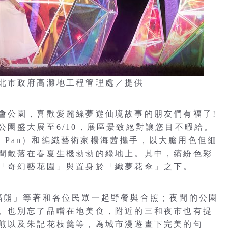
北市政府高灘地工程管理處／提供
會公園，喜歡愛麗絲夢遊仙境故事的朋友們有福了!
園盛大展至6/10，展區景致絕對讓您目不暇給。
ng Pan）和編織藝術家楊海茜攜手，以大膽用色但細
間散落在春夏生機勃勃的綠地上。其中，繽紛色彩
「奇幻藝花園」與置身於「織夢花傘」之下。
福熊」等著和各位民眾一起野餐與合照；夜間的公園
。也別忘了品嚐在地美食，附近的三和夜市也有提
煎以及朱記花枝羹等，為城市漫遊畫下完美的句