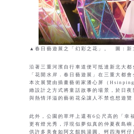
▲春日藝遊展之「幻彩之花」。 圖：新
沿著三重河濱自行車道便可抵達新北大都
「花開水岸．春日藝遊展」在三重大都會公
本次展覽由插畫藝術家潘心屏（Hsinpi
緻設計之方式將童話故事的場景，於日夜
與熱情洋溢的藝術花朵讓人不禁也想遊覽
此外，公園的草坪上還有6公尺高的「幸
更有燈光秀，浮現似夢似真的仲夏夜島嶼
供許多美食如阿文餛飩湯圓、蚵四海蚵仔