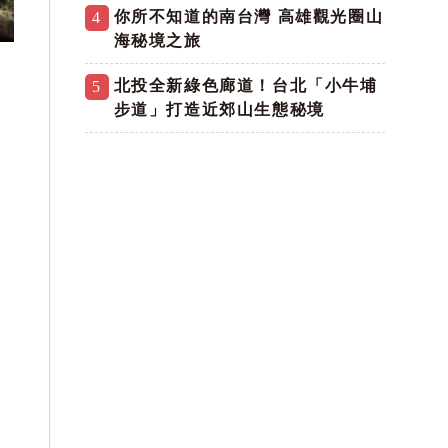
你所不知道的南台灣 高雄觀光圈山
4
海秘境之旅
北投全新綠色廊道！台北「小牛埔
5
步道」打造近郊山生態秘境