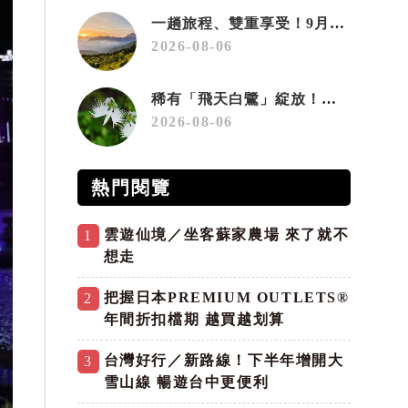
一趟旅程、雙重享受！9月住宿合歡山 順遊奧萬大10元優惠入園
2026-08-06
稀有「飛天白鷺」綻放！神戶六甲高山植物園「鷺草」珍貴現身
2026-08-06
熱門閱覽
雲遊仙境／坐客蘇家農場 來了就不
1
想走
把握日本PREMIUM OUTLETS®
2
年間折扣檔期 越買越划算
台灣好行／新路線！下半年增開大
3
雪山線 暢遊台中更便利