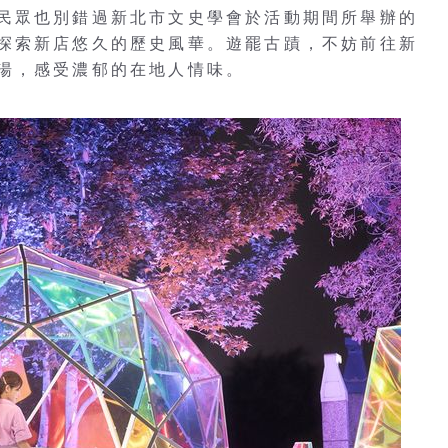
民眾也別錯過新北市文史學會於活動期間所舉辦的
探索新店悠久的歷史風華。遊罷古蹟，不妨前往新
湯，感受濃郁的在地人情味。