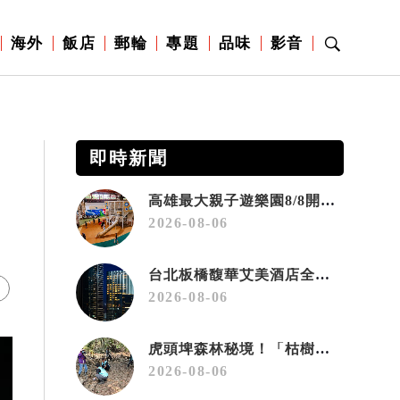
海外
飯店
郵輪
專題
品味
影音
即時新聞
高雄最大親子遊樂園8/8開幕！30項設施免費玩、YOYO家族嗨翻暑假
2026-08-06
台北板橋馥華艾美酒店全新開幕 感官藝術策展打造旅居新風格
2026-08-06
虎頭埤森林秘境！「枯樹籬步道」生態復育有成 走進大自然生命教室
2026-08-06