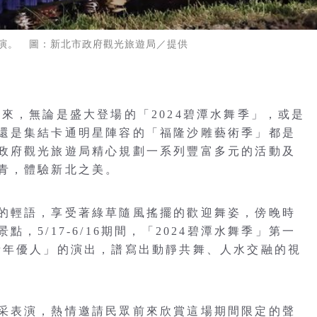
演。 圖：新北市政府觀光旅遊局／提供
來，無論是盛大登場的「2024碧潭水舞季」，或是
還是集結卡通明星陣容的「福隆沙雕藝術季」都是
政府觀光旅遊局精心規劃一系列豐富多元的活動及
青，體驗新北之美。
的輕語，享受著綠草隨風搖擺的歡迎舞姿，傍晚時
，5/17-6/16期間，「2024碧潭水舞季」第一
青年優人」的演出，譜寫出動靜共舞、人水交融的視
采表演，熱情邀請民眾前來欣賞這場期間限定的聲