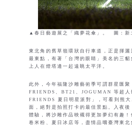
▲春日藝遊展之「織夢花傘」。 圖：新
東北角的舊草嶺環狀自行車道，正是揮灑
最東點，有著「台灣的眼睛」美名的三貂
上人在燈塔邊一起遠眺太平洋。
此外，今年福隆沙雕藝術季可謂群星匯聚，於
FRIENDS、BT21、JOGUMAN 等
FRIENDS 夏日明星派對」，可看到
面，絕對是拍照打卡的最佳景點。入夜後，
體驗，將沙雕作品映襯得更加夢幻有趣！
卷米粉、夏日冰店等，盡情品嚐臺灣東北