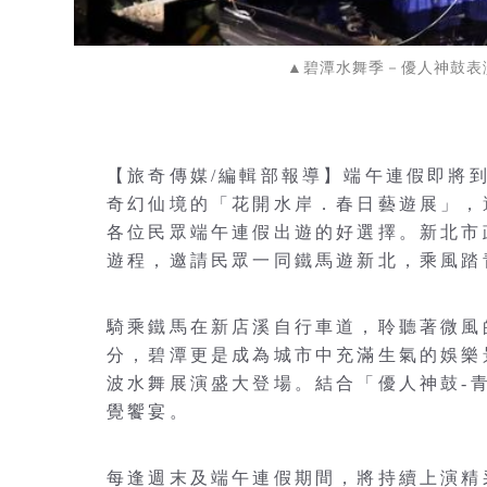
▲碧潭水舞季－優人神鼓表
【旅奇傳媒/編輯部報導】端午連假即將到
奇幻仙境的「花開水岸．春日藝遊展」，
各位民眾端午連假出遊的好選擇。新北市
遊程，邀請民眾一同鐵馬遊新北，乘風踏
騎乘鐵馬在新店溪自行車道，聆聽著微風
分，碧潭更是成為城市中充滿生氣的娛樂景點
波水舞展演盛大登場。結合「優人神鼓-
覺饗宴。
每逢週末及端午連假期間，將持續上演精