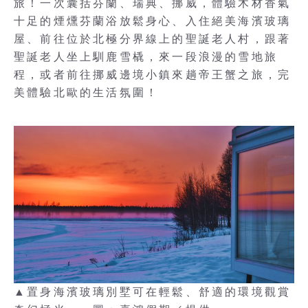
旅！一次囊括芬蘭、瑞典、挪威，體驗木材香氣
十足的煙燻芬蘭浴放鬆身心、入住絕美海濱玻璃
屋、前往位於北極分界線上的聖誕老人村，跟著
聖誕老人坐上馴鹿雪橇，來一段浪漫的雪地旅
程，或者前往挪威邊境小鎮來趟帝王蟹之旅，完
美體驗北歐的生活氛圍！
▲置身海濱玻璃別墅可在輕鬆、舒適的環境觀賞