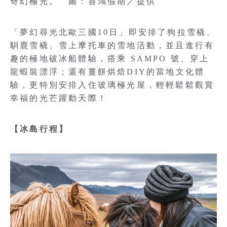
奇幻極光。 圖：喜鴻假期／提供
「夢幻尋光北歐三國10日」即安排了狗拉雪橇、
馴鹿雪橇、雪上摩托車的雪地活動，並且進行有
趣的極地破冰船體驗，搭乘 SAMPO 號、穿上
龍蝦裝漂浮；還有薑餅烘焙DIY的當地文化體
驗，更特別安排入住玻璃極光屋，輕輕鬆鬆觀賞
幸福的光芒躍動天際！
【冰島行程】