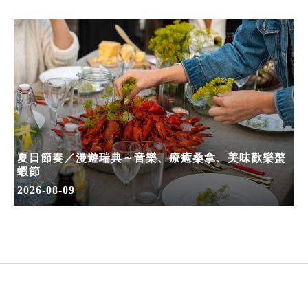
夏日節奏／漫遊瑞典～音樂、療癒桑拿、美味歡樂螯
蝦節
2026-08-09