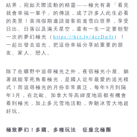
結界，宛如天際流動的精靈——極光有著「看見
就會幸福一輩子」的傳說，成了許多人此生必看
的美景！喜鴻假期邀請遊客前進雪白世界，享受
日出、日落以及滿天星空，還有一生一定要朝聖
一次的夢幻極光（
https://bit.ly/4crDqJr
）！
一起出發去追光，把這份幸福分享給重要的朋
友、家人、戀人。
除了在曠野中追尋極光之外，夜宿極光小屋、躺
著就能零死角看極光，是國人近年最愛的追光模
式！而追尋極光的月份非常廣泛，每年9月到隔
年3月，在北歐、加拿大等高緯度地區都有機會
看到極光，加上多元雪地活動，奔馳冰雪大地超
好玩。
極致夢幻！多國、多種玩法 征服北極圈