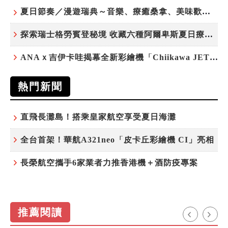
夏日節奏／漫遊瑞典～音樂、療癒桑拿、美味歡樂螯蝦節
探索瑞士格勞賓登秘境 收藏六種阿爾卑斯夏日療癒之旅
ANAｘ吉伊卡哇揭幕全新彩繪機「Chiikawa JET」
熱門新聞
直飛長灘島！搭乘皇家航空享受夏日海灘
全台首架！華航A321neo「皮卡丘彩繪機 CI」亮相
長榮航空攜手6家業者力推香港機＋酒防疫專案
推薦閱讀