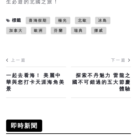
生必遊的北國之旅！
標籤
喜鴻假期
極光
北歐
冰島
加拿大
歐洲
芬蘭
瑞典
挪威
上一篇
下一篇
一起去看海！ 美麗中
探索不丹魅力 雷龍之
華與您打卡天涯海角美
國不可錯過的五大節慶
景
體驗
即時新聞