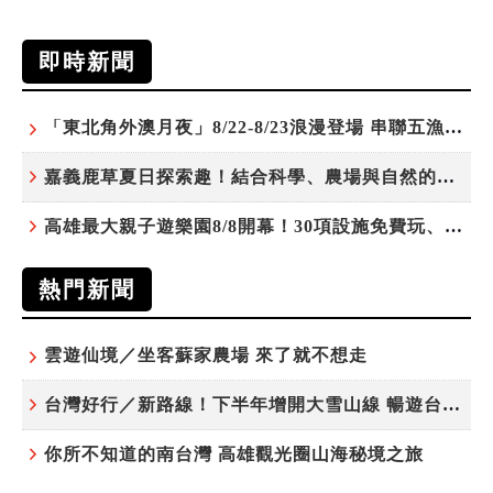
即時新聞
「東北角外澳月夜」8/22-8/23浪漫登場 串聯五漁村、音樂、市集、火舞與慢旅共度夏夜
嘉義鹿草夏日探索趣！結合科學、農場與自然的親子小旅行
高雄最大親子遊樂園8/8開幕！30項設施免費玩、YOYO家族嗨翻暑假
熱門新聞
雲遊仙境／坐客蘇家農場 來了就不想走
台灣好行／新路線！下半年增開大雪山線 暢遊台中更便利
你所不知道的南台灣 高雄觀光圈山海秘境之旅