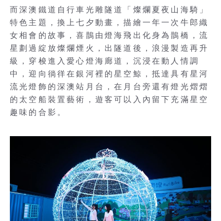
而深澳鐵道自行車光雕隧道「燦爛夏夜山海騎」
特色主題，換上七夕動畫，描繪一年一次牛郎織
女相會的故事，喜鵲由燈海飛出化身為鵲橋，流
星劃過綻放燦爛煙火，出隧道後，浪漫製造再升
級，穿梭進入愛心燈海廊道，沉浸在動人情調
中，迎向徜徉在銀河裡的星空鯨，抵達具有星河
流光燈飾的深澳站月台，在月台旁還有燈光熠熠
的太空船裝置藝術，遊客可以入內留下充滿星空
趣味的合影。