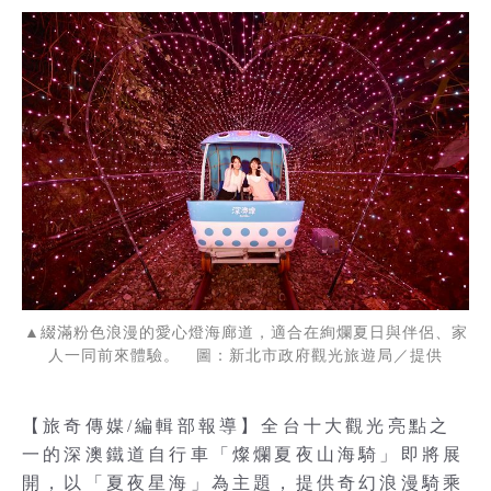
▲綴滿粉色浪漫的愛心燈海廊道，適合在絢爛夏日與伴侶、家
人一同前來體驗。 圖：新北市政府觀光旅遊局／提供
【旅奇傳媒/編輯部報導】全台十大觀光亮點之
一的深澳鐵道自行車「燦爛夏夜山海騎」即將展
開，以「夏夜星海」為主題，提供奇幻浪漫騎乘