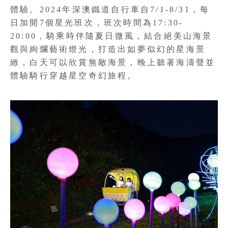
體驗。2024年深澳鐵道自行車自7/1-8/31，每
日加開7個星光班次，班次時間為17:30-
20:00，騎乘時伴隨夏日微風，結合絕美山海景
觀與絢爛藝術燈光，打造出如夢似幻的星海景
緻，白天可以欣賞無敵海景，晚上聽著海濤聲並
體驗騎行穿越星空奇幻旅程。