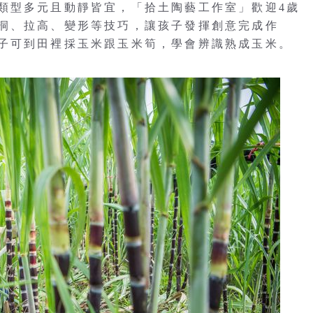
類型多元且動靜皆宜，「拾土陶藝工作室」歡迎4歲
洞、拉高、變形等技巧，讓孩子發揮創意完成作
子可到田裡採玉米跟玉米筍，學會辨識熟成玉米。