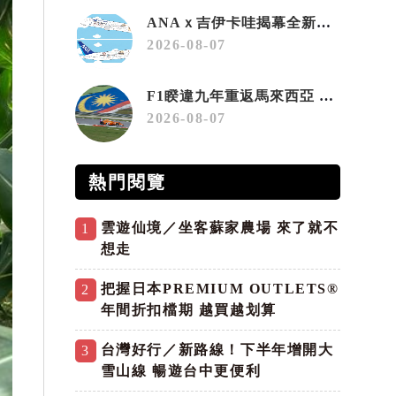
ANAｘ吉伊卡哇揭幕全新彩繪機「Chiikawa JET」
2026-08-07
F1睽違九年重返馬來西亞 三大國際賽事打造10月運動旅遊熱潮 賽車、自行車、路跑同週登場
2026-08-07
熱門閱覽
雲遊仙境／坐客蘇家農場 來了就不
1
想走
把握日本PREMIUM OUTLETS®
2
年間折扣檔期 越買越划算
台灣好行／新路線！下半年增開大
3
雪山線 暢遊台中更便利