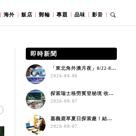
海外
飯店
郵輪
專題
品味
影音
即時新聞
「東北角外澳月夜」8/22-8/23浪漫登場 串聯五漁村、音樂、市集、火舞與慢旅共度夏夜
2026-08-08
探索瑞士格勞賓登秘境 收藏六種阿爾卑斯夏日療癒之旅
2026-08-07
嘉義鹿草夏日探索趣！結合科學、農場與自然的親子小旅行
2026-08-07