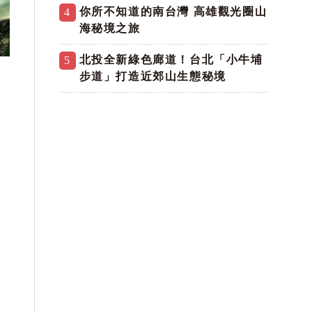
你所不知道的南台灣 高雄觀光圈山
4
海秘境之旅
北投全新綠色廊道！台北「小牛埔
5
步道」打造近郊山生態秘境