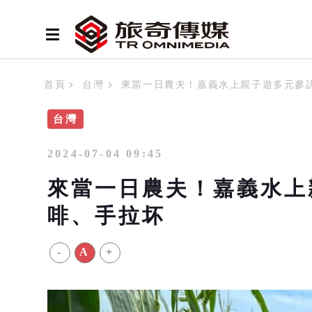
首頁
台灣
來當一日農夫！嘉義水上親子遊多元參
台灣
2024-07-04 09:45
來當一日農夫！嘉義水上
啡、手拉坏
-
A
+