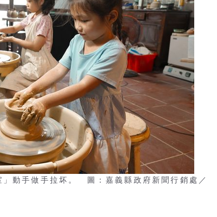
室」動手做手拉坏。 圖：嘉義縣政府新聞行銷處／