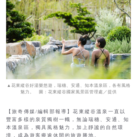
▲花東縱谷好湯樂悠遊，瑞穗、安通、知本溫泉區，各有風格
魅力。 圖：花東縱谷國家風景區管理處／提供
【旅奇傳媒/編輯部報導】花東縱谷溫泉一直以
豐富多樣的泉質獨樹一幟，無論瑞穗、安通、知
本溫泉區，獨具風格魅力，加上靜謐的自然環
境，成為遊客療逾休閒的旅遊勝地。