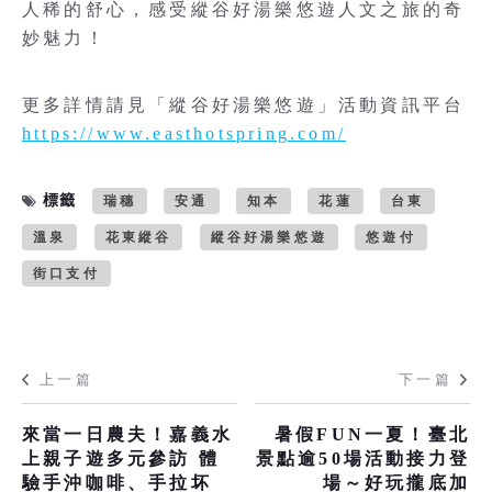
人稀的舒心，感受縱谷好湯樂悠遊人文之旅的奇
妙魅力！
更多詳情請見「縱谷好湯樂悠遊」活動資訊平台
https://www.easthotspring.com/
標籤
瑞穗
安通
知本
花蓮
台東
溫泉
花東縱谷
縱谷好湯樂悠遊
悠遊付
街口支付
上一篇
下一篇
來當一日農夫！嘉義水
暑假FUN一夏！臺北
上親子遊多元參訪 體
景點逾50場活動接力登
驗手沖咖啡、手拉坏
場～好玩攏底加