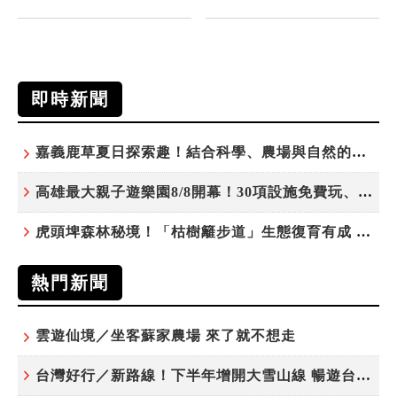
即時新聞
嘉義鹿草夏日探索趣！結合科學、農場與自然的親子小旅行
高雄最大親子遊樂園8/8開幕！30項設施免費玩、YOYO家族嗨翻暑假
虎頭埤森林秘境！「枯樹籬步道」生態復育有成 走進大自然生命教室
熱門新聞
雲遊仙境／坐客蘇家農場 來了就不想走
台灣好行／新路線！下半年增開大雪山線 暢遊台中更便利