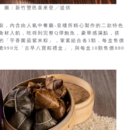
 圖：新竹豐邑喜來登╱提供
裝，內含由人氣中餐廳-皇樓所精心製作的二款特色
食材入餡，吃得到完整Q彈鮑魚，豪華感滿點，搭
的「芋香菌菇紫米粽」，葷素組合各3顆，每盒售價
價990元「古早八寶粽禮盒」，與每盒10顆售價880