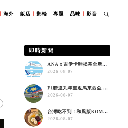
海外
飯店
郵輪
專題
品味
影音
即時新聞
ANAｘ吉伊卡哇揭幕全新彩繪機「Chiikawa JET」
2026-08-07
F1睽違九年重返馬來西亞 三大國際賽事打造10月運動旅遊熱潮 賽車、自行車、路跑同週登場
2026-08-07
台灣吃不到！和風版KOMEDA咖啡讓你吃遍名古屋在地美食
2026-08-07