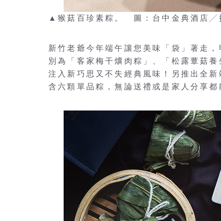
▲猴菇百珍素粽。 圖：台中金典酒店╱
新竹老爺今年端午讓您美味「袋」著走，
別為「客家梅干爌肉粽」、「松露蕈菇養
注入新巧思又不失經典風味！另推出全新
含六顆單品粽，無論送禮或是家人分享都