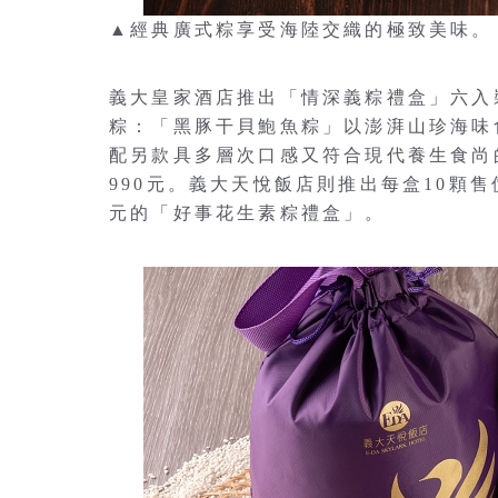
▲經典廣式粽享受海陸交織的極致美味。
義大皇家酒店推出「情深義粽禮盒」六入
粽：「黑豚干貝鮑魚粽」以澎湃山珍海味
配另款具多層次口感又符合現代養生食尚
990元。義大天悅飯店則推出每盒10顆售
元的「好事花生素粽禮盒」。