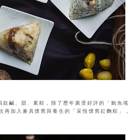
出四款鹹、甜、素粽，除了歷年廣受好評的「鮑魚瑤
次再加入兼具懷舊與養生的「采悅懷舊紅麴粽」，