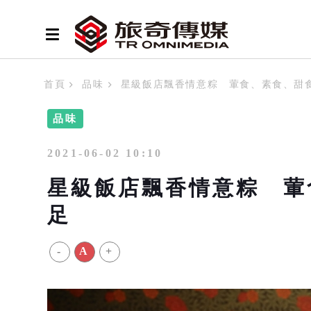
首頁
品味
星級飯店飄香情意粽 葷食、素食、甜
品味
2021-06-02 10:10
星級飯店飄香情意粽 葷
足
-
A
+