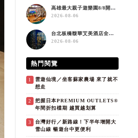
高雄最大親子遊樂園8/8開幕！30項設施免費玩、YOYO家族嗨翻暑假
2026-08-06
台北板橋馥華艾美酒店全新開幕 感官藝術策展打造旅居新風格
2026-08-06
熱門閱覽
雲遊仙境／坐客蘇家農場 來了就不
1
想走
把握日本PREMIUM OUTLETS®
2
年間折扣檔期 越買越划算
台灣好行／新路線！下半年增開大
3
雪山線 暢遊台中更便利