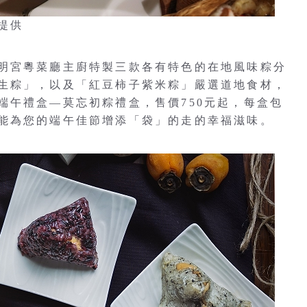
提供
明宮粵菜廳主廚特製三款各有特色的在地風味粽分
生粽」，以及「紅豆柿子紫米粽」嚴選道地食材，
端午禮盒—莫忘初粽禮盒，售價750元起，每盒包
能為您的端午佳節增添「袋」的走的幸福滋味。