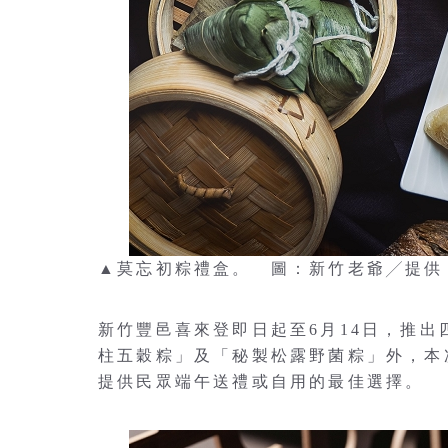
▲莫忘初粽禮盒。 圖：新竹老爺╱提供
新竹豐邑喜來登即日起至6月14日，推
柱五穀粽」及「秘製松露野菌粽」外，本
提供民眾端午送禮或自用的最佳選擇。