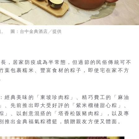
組。 圖：台中金典酒店╱提供
延長，居家防疫成為半常態，但過節的民俗傳統可不
竹葉包裹糯米、豐富食材的粽子，即使宅在家不方
。
：經典美味的「東坡珍肉粽」、精巧費工的「麻油
」、先前推出即大受好評的「紫米榴槤甜心粽」、
粽」、以創意混搭的「塔香松阪豬肉粽」，以及專
別推出金典福氣粽禮籃，饋贈親友方便又體面。