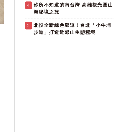
你所不知道的南台灣 高雄觀光圈山
4
海秘境之旅
北投全新綠色廊道！台北「小牛埔
5
步道」打造近郊山生態秘境