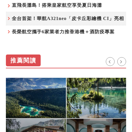
直飛長灘島！搭乘皇家航空享受夏日海灘
全台首架！華航A321neo「皮卡丘彩繪機 CI」亮相
長榮航空攜手6家業者力推香港機＋酒防疫專案
推薦閱讀