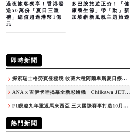
過夜旅客獨享！香港發
多巴胺旅遊正夯！「健
送50萬份「夏日三重
康養生節」帶「動」新
禮」總值超過港幣1億
加坡嶄新風貌主題旅遊
元
即時新聞
探索瑞士格勞賓登秘境 收藏六種阿爾卑斯夏日療癒之旅
ANAｘ吉伊卡哇揭幕全新彩繪機「Chiikawa JET」
F1睽違九年重返馬來西亞 三大國際賽事打造10月運動旅遊熱潮 賽車、自行車、路跑同週登場
熱門新聞