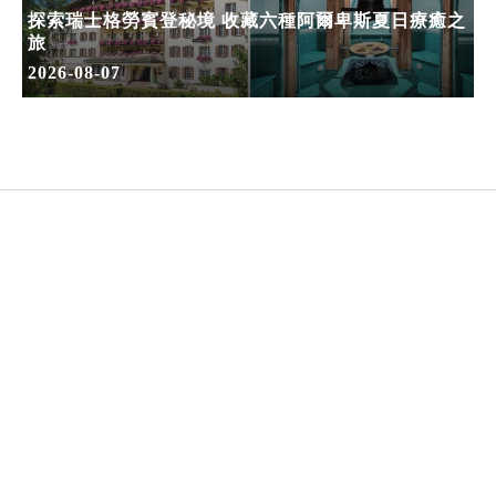
探索瑞士格勞賓登秘境 收藏六種阿爾卑斯夏日療癒之
旅
2026-08-07