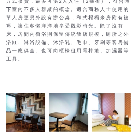
方式收費，最多可供2人入住（2張椅），符合時
下室內不多人群聚的概念。適合商務人士使用的
單人房更另外設有辦公桌，和式榻榻米房附有被
褥，讓住客懶洋洋地享受觀影時光。除了沒有
床，房間內衛浴則保留傳統飯店規模，廁所之外
浴缸、淋浴設備、沐浴乳、毛巾、牙刷等客房備
品一應俱全。也可向櫃檯租用電棒捲、加濕器等
工具。