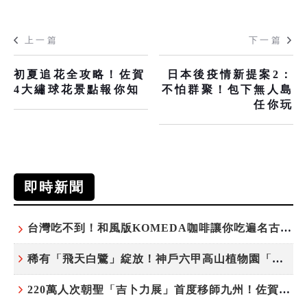
上一篇
下一篇
初夏追花全攻略！佐賀
日本後疫情新提案2：
4大繡球花景點報你知
不怕群聚！包下無人島
任你玩
即時新聞
台灣吃不到！和風版KOMEDA咖啡讓你吃遍名古屋在地美食
稀有「飛天白鷺」綻放！神戶六甲高山植物園「鷺草」珍貴現身
220萬人次朝聖「吉卜力展」首度移師九州！佐賀站早鳥平日套票8/10搶先開賣