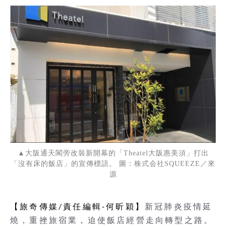
▲大阪通天閣旁改裝新開幕的「Theatel大阪惠美須」打出
「沒有床的飯店」的宣傳標語。 圖：株式会社SQUEEZE／來
源
【旅奇傳媒
/
責任編輯
-
何昕穎】
新冠肺炎疫情延
燒，重挫旅宿業，迫使飯店經營走向轉型之路。