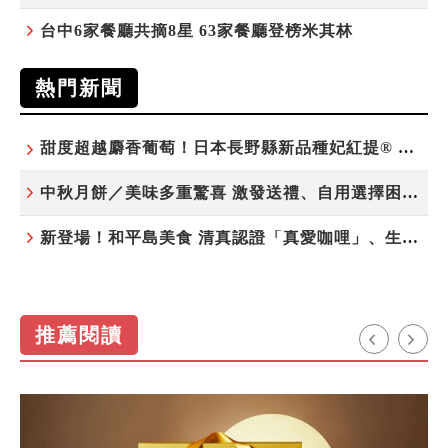
台中6家餐廳共摘8星 63家餐廳登榜米其林
熱門新聞
甜度超越麝香葡萄！日本長野縣新品種妃紅提® 微風超市限期販售
中秋月餅／美味多重驚喜 激發送禮、自用選擇困難症
新登場！和平島美食 清真認證「真愛咖哩」、生態飲食「禾口丘」
推薦閱讀