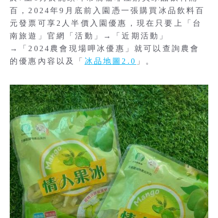
百，2024年9月底前入園憑一張購買冰品飲料百
元發票可享2人半價入園優惠，現在只要上「台
南旅遊」官網「活動」→「近期活動」
→「2024農會現場呷冰優惠」就可以查詢農會
的優惠內容以及「
冰品地圖2.0
」。