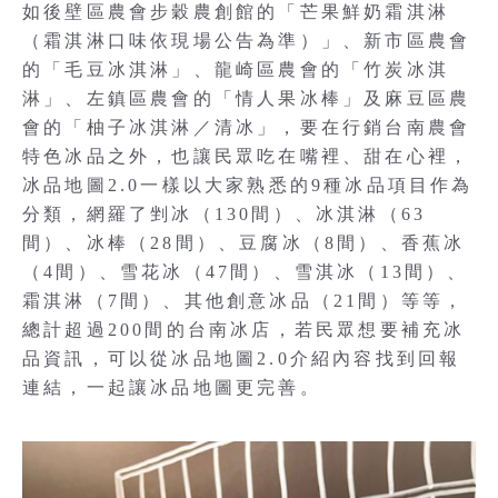
如後壁區農會步穀農創館的「芒果鮮奶霜淇淋
（霜淇淋口味依現場公告為準）」、新市區農會
的「毛豆冰淇淋」、龍崎區農會的「竹炭冰淇
淋」、左鎮區農會的「情人果冰棒」及麻豆區農
會的「柚子冰淇淋／清冰」，要在行銷台南農會
特色冰品之外，也讓民眾吃在嘴裡、甜在心裡，
冰品地圖2.0一樣以大家熟悉的9種冰品項目作為
分類，網羅了剉冰（130間）、冰淇淋（63
間）、冰棒（28間）、豆腐冰（8間）、香蕉冰
（4間）、雪花冰（47間）、雪淇冰（13間）、
霜淇淋（7間）、其他創意冰品（21間）等等，
總計超過200間的台南冰店，若民眾想要補充冰
品資訊，可以從冰品地圖2.0介紹內容找到回報
連結，一起讓冰品地圖更完善。