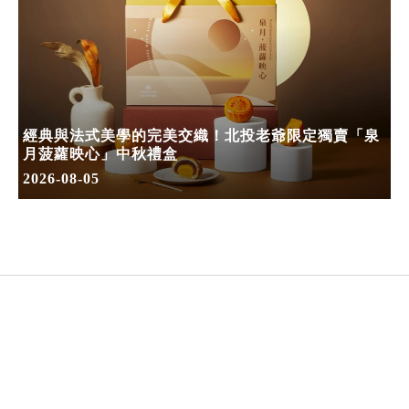
經典與法式美學的完美交織！北投老爺限定獨賣「泉
月菠蘿映心」中秋禮盒
2026-08-05