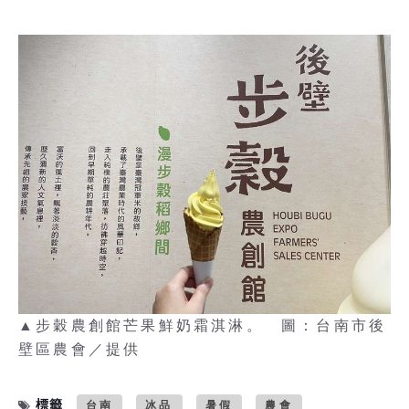
▲步穀農創館芒果鮮奶霜淇淋。 圖：台南市後
壁區農會／提供
標籤
台南
冰品
暑假
農會