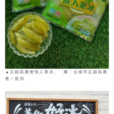
▲左鎮區農會情人果冰。 圖：台南市左鎮區農
會／提供