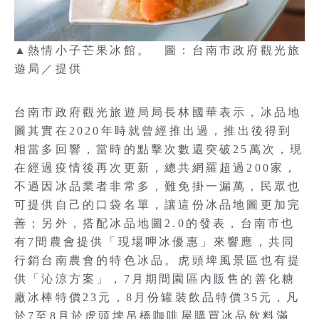
▲熱情小子芒果冰館。 圖：台南市政府觀光旅
遊局／提供
台南市政府觀光旅遊局局長林國華表示，冰品地
圖其實在2020年時就曾經推出過，推出後得到
相當多回響，當時的點擊次數還突破25萬次，現
在經過疫情後再次更新，總共網羅超過200家，
不過因冰品業者非常多，難免掛一漏萬，民眾也
可提供自己的口袋名單，讓這份冰品地圖更加完
善；另外，搭配冰品地圖2.0的發表，台南市也
有7間農會提供「現場呷冰優惠」來響應，共同
行銷台南農會的特色冰品。虎頭埤風景區也有提
供「沁涼方案」，7月期間園區內販售的善化糖
廠冰棒特價23元，8月份罐裝飲品特價35元，凡
於7至8月於虎頭埤吊橋咖啡屋購買冰品飲料滿