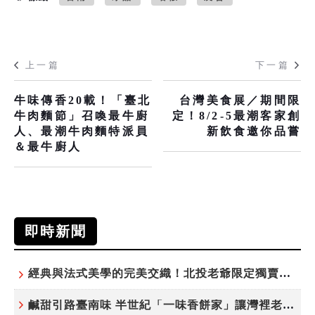
上一篇
下一篇
牛味傳香20載！「臺北
台灣美食展／期間限
牛肉麵節」召喚最牛廚
定！8/2-5最潮客家創
人、最潮牛肉麵特派員
新飲食邀你品嘗
＆最牛廚人
即時新聞
經典與法式美學的完美交織！北投老爺限定獨賣「泉月菠蘿映心」中秋禮盒
鹹甜引路臺南味 半世紀「一味香餅家」讓灣裡老街散發餅香