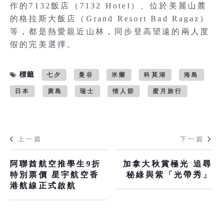
作的7132飯店（7132 Hotel）、位於美麗山麓
的格拉斯大飯店（Grand Resort Bad Ragaz）
等，都是熱愛親近山林，同步登高望遠的兩人度
假的完美選擇。
標籤
七夕
曼谷
米蘭
科莫湖
海島
日本
廣島
瑞士
情人節
蜜月旅行
上一篇
下一篇
阿聯酋航空推學生9折
加拿大秋賞極光 追尋
特別票價 星宇航空香
秘綠與紫「光帶秀」
港航線正式啟航