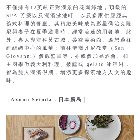
不僅擁有12英畝正對湖景的花園綠地，頂級的
SPA 芳療以及湖濱泳池畔，以及多家供應經典
義式料理的餐廳。其精緻美味成為影星喬治克隆
尼與妻子在夏季避暑時，經常流連的用餐地。此
外，專人導覽科莫古城，參觀美術館、遙想過往
維絲綢中心的風華；前往聖喬凡尼教堂（San
Giovanni）參觀壁畫等，亦或參加品酒會、和
主廚學做義大利料理、披薩或 gelato 冰淇淋，
都為雙人湖濱假期，增添更多探索地方人文的趣
味。
│Azumi Setoda．日本廣島│