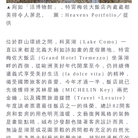
▲宛如「活博物館」，特雷梅佐大飯店內處處都
美得令人屏息。 圖：Heavens Portfolio／提
供
位於群山環繞之間，科莫湖（Lake Como）一
直以來都是北義大利如詩如畫的度假勝地。特雷
梅佐大飯店（Grand Hotel Tremezzo）坐落湖
畔的西側，從歐洲美好年代開業至今，仍持續傳
遞義式享受美好生活（la dolce vita）的精神，
備受國際旅客的喜愛。今年才過一半，飯店就已
先後獲得米其林星鑰（MICHELIN Key）兩把
金鑰，以及國際旅遊媒體《Travel +Lesuire》
年度讀者票選最佳飯店之一的殊榮。總計82間客
房和套房的用色明亮溫暖，文藝復興風格的裝飾
是畫龍點睛，絨布沙發顏色隨著客房設計而異，
無論是湖景或花園景觀的房間都有充足的自然光
線。若為義大利藝術和歷史迷，就別錯過飯店的