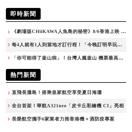
即時新聞
《劇場版CHiiKAWA人魚島的秘密》8/6香港上映 天星小輪變身吉伊卡哇主題渡輪乘風啟航
每4人就有1人到當地才訂行程！「今晚訂明早玩」早鳥也享8折優惠 P人、J人同步滿足
「你可能得了釜山病」！台灣人瘋釜山 機票最高現折千元
熱門新聞
直飛長灘島！搭乘皇家航空享受夏日海灘
全台首架！華航A321neo「皮卡丘彩繪機 CI」亮相
長榮航空攜手6家業者力推香港機＋酒防疫專案