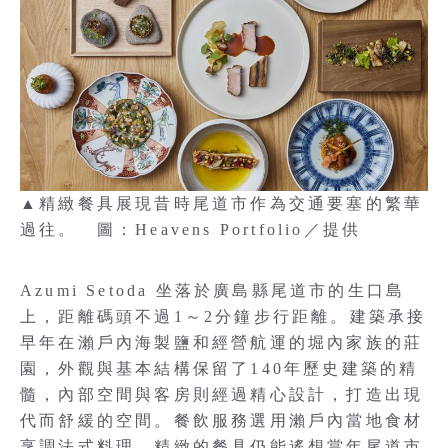
▲精緻餐具展現昔時尾道市作為交通要塞的繁華
過往。 圖：Heavens Portfolio／提供
Azumi Setoda 坐落於廣島縣尾道市的生口島
上，距離碼頭不過1～2分鐘步行距離。建築承接
早年在瀨戶內海製鹽和經營航運的堀內家族的莊
園，外觀與基本結構保留了140年歷史建築的精
髓，內部空間與客房則經過精心設計，打造出現
代而舒緩的空間。餐飲服務選用瀨戶內當地食材
烹調法式料理，精緻的餐具仍能遙想當年尾道市