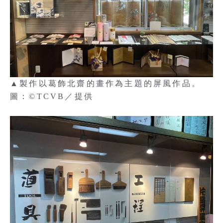
▲製作以葛飾北齋的畫作為主題的屏風作品。
圖：©TCVB／提供