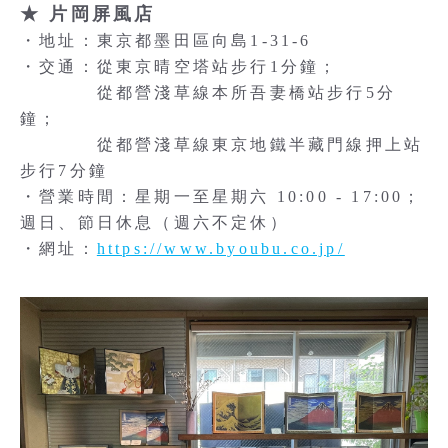
★ 片岡屏風店
・地址：東京都墨田區向島1-31-6
・交通：從東京晴空塔站步行1分鐘；
從都營淺草線本所吾妻橋站步行5分
鐘；
從都營淺草線東京地鐵半藏門線押上站
步行7分鐘
・營業時間：星期一至星期六 10:00 - 17:00；
週日、節日休息（週六不定休）
・網址：
https://www.byoubu.co.jp/