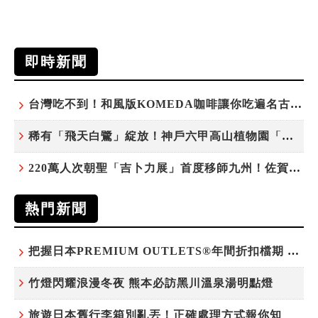
即時新聞
台灣吃不到！和風版KOMEDA咖啡讓你吃遍名古屋在地美食
稀有「飛天白鷺」綻放！神戶六甲高山植物園「鷺草」珍貴現身
220萬人次朝聖「吉卜力展」首度移師九州！佐賀站早鳥平日套票8/10搶先開賣
熱門新聞
把握日本PREMIUM OUTLETS®年間折扣檔期 越買越划算
竹燈閃耀浪漫冬夜 熊本必訪黑川溫泉湯明點燈
旅遊日本舊行李箱別亂丟！正確處理方式報你知