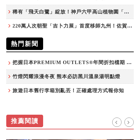
稀有「飛天白鷺」綻放！神戶六甲高山植物園「鷺草」珍貴現身
220萬人次朝聖「吉卜力展」首度移師九州！佐賀站早鳥平日套票8/10搶先開賣
熱門新聞
把握日本PREMIUM OUTLETS®年間折扣檔期 越買越划算
竹燈閃耀浪漫冬夜 熊本必訪黑川溫泉湯明點燈
旅遊日本舊行李箱別亂丟！正確處理方式報你知
推薦閱讀