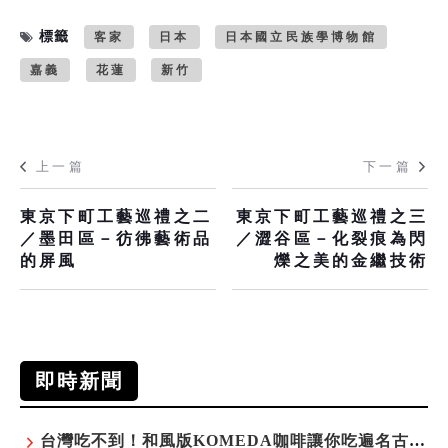
標籤
客家
日本
日本國立民族學博物館
嘉義
花蓮
新竹
上一篇
下一篇
東京下町工藝巡禮之二
東京下町工藝巡禮之三
／墨田區－彷彿藝術品
／澀谷區－化裂痕為閃
的屏風
爍之美的金繼技術
即時新聞
台灣吃不到！和風版KOMEDA咖啡讓你吃遍名古屋在地美食