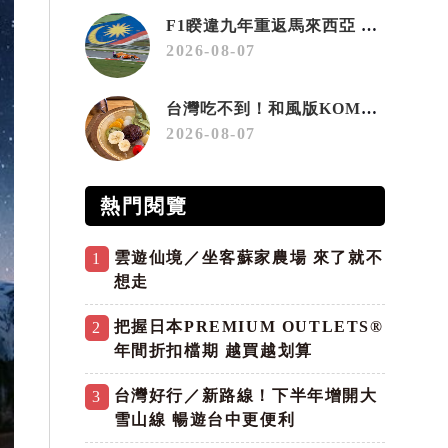
F1睽違九年重返馬來西亞 三大國際賽事打造10月運動旅遊熱潮 賽車、自行車、路跑同週登場
2026-08-07
台灣吃不到！和風版KOMEDA咖啡讓你吃遍名古屋在地美食
2026-08-07
熱門閱覽
雲遊仙境／坐客蘇家農場 來了就不
1
想走
把握日本PREMIUM OUTLETS®
2
年間折扣檔期 越買越划算
台灣好行／新路線！下半年增開大
3
雪山線 暢遊台中更便利