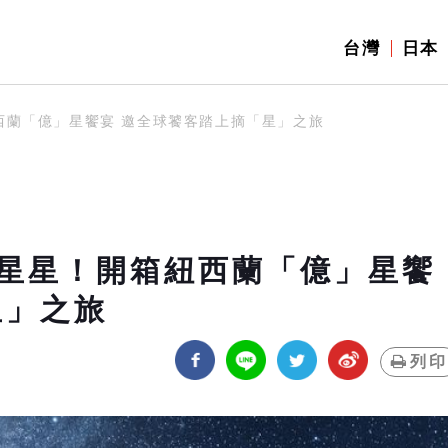
台灣
日本
西蘭「億」星饗宴 邀全球饕客踏上摘「星」之旅
星星！開箱紐西蘭「億」星饗
星」之旅
列印