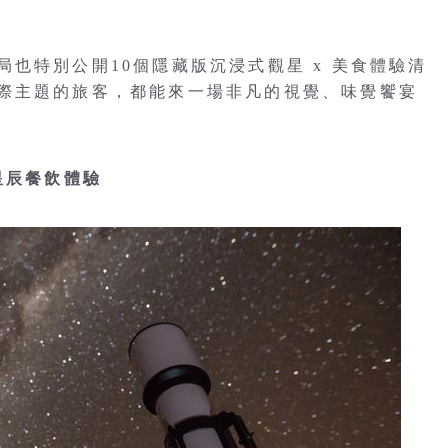
也特別公開10個隱藏版沉浸式觀星 x 美食體驗清
際主題的旅客，都能來一場非凡的視覺、味覺饗宴
星辰餐飲體驗