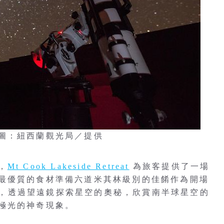
圖：紐西蘭觀光局／提供
，
Mt Cook Lakeside Retreat
為旅客提供了一場
最優質的食材準備六道米其林級別的佳餚作為開場
文台，透過望遠鏡探索星空的奧秘，欣賞南半球星空的
極光的神奇現象。