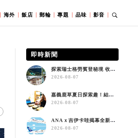
海外
飯店
郵輪
專題
品味
影音
即時新聞
探索瑞士格勞賓登秘境 收藏六種阿爾卑斯夏日療癒之旅
2026-08-07
嘉義鹿草夏日探索趣！結合科學、農場與自然的親子小旅行
2026-08-07
ANAｘ吉伊卡哇揭幕全新彩繪機「Chiikawa JET」
2026-08-07