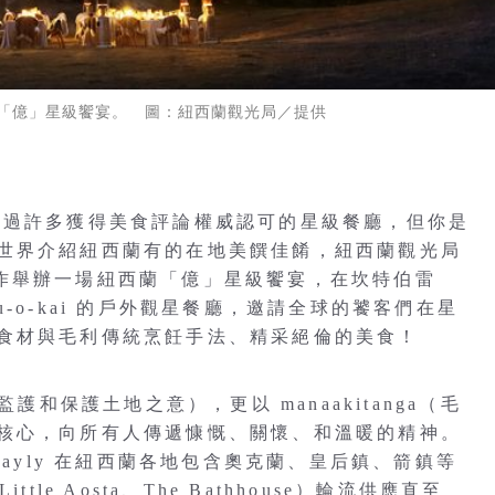
「億」星級饗宴。 圖：紐西蘭觀光局／提供
說過許多獲得美食評論權威認可的星級餐廳，但你是
世界介紹紐西蘭有的在地美饌佳餚，紐西蘭觀光局
y 合作舉辦一場紐西蘭「億」星級饗宴，在坎特伯雷
Pou-o-kai 的戶外觀星餐廳，邀請全球的饕客們在星
食材與毛利傳統烹飪手法、精采絕倫的美食！
語，監護和保護土地之意），更以 manaakitanga（毛
核心，向所有人傳遞慷慨、關懷、和溫暖的精神。
Bayly 在紐西蘭各地包含奧克蘭、皇后鎮、箭鎮等
ttle Aosta、The Bathhouse）輪流供應直至