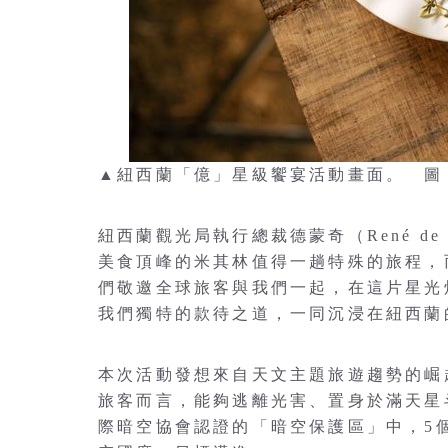
▲紐西蘭「億」星級饗宴活動畫面。 圖
紐西蘭觀光局執行總裁德蒙奇（René d
美食頂峰的米其林值得一趟特殊的旅程，
們敬邀全球旅客與我們一起，在這片星光
我們獨特的款待之道，一同沉浸在紐西蘭
本次活動發想來自天文主題旅遊趨勢的崛
旅客而言，能夠逃離光害、置身於滿天星
際暗空協會認證的「暗空保護區」中，5