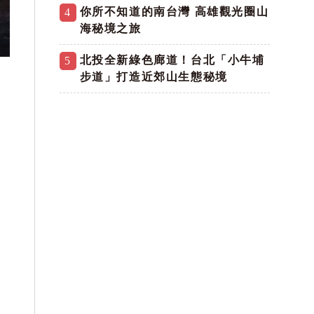
你所不知道的南台灣 高雄觀光圈山
4
海秘境之旅
北投全新綠色廊道！台北「小牛埔
5
步道」打造近郊山生態秘境