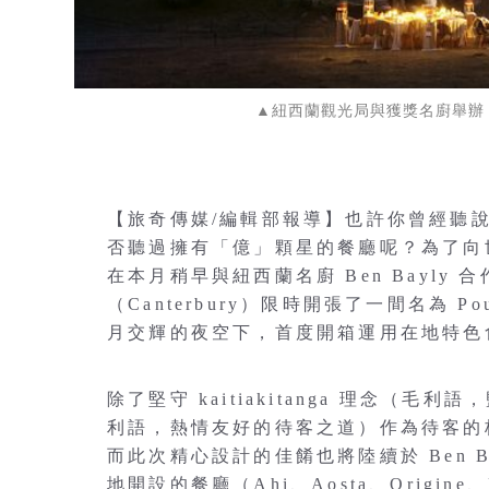
▲紐西蘭觀光局與獲獎名廚舉辦
【旅奇傳媒/編輯部報導】也許你曾經聽
否聽過擁有「億」顆星的餐廳呢？為了向
在本月稍早與紐西蘭名廚 Ben Bayl
（Canterbury）限時開張了一間名為 
月交輝的夜空下，首度開箱運用在地特色
除了堅守 kaitiakitanga 理念（毛利
利語，熱情友好的待客之道）作為待客的
而此次精心設計的佳餚也將陸續於 Ben 
地開設的餐廳（Ahi、Aosta、Origine、Li