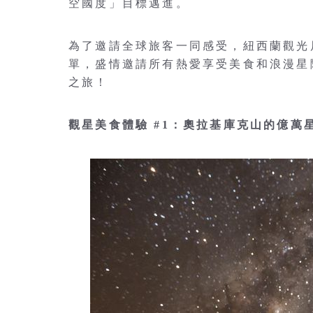
空國度」目標邁進。
為了邀請全球旅客一同感受，紐西蘭觀光局
單，盛情邀請所有熱愛享受美食和浪漫星
之旅！
觀星美食體驗 #1：奧拉基庫克山的億萬