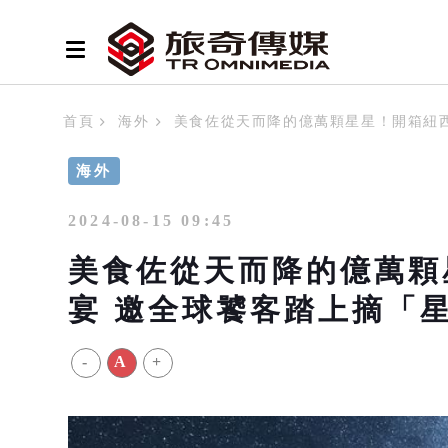
首頁
海外
美食佐從天而降的億萬顆星星！開箱紐
海外
2024-08-15 09:45
美食佐從天而降的億萬顆
宴 邀全球饕客踏上摘「
-
A
+