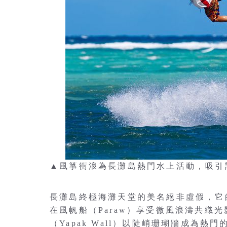
▲風箏衝浪為長灘島熱門水上活動，吸引許多
長灘島終極海灘天堂的美名絕非虛假，它
在風帆船（Paraw）享受微風浪濤共織
（Yapak Wall）以陡峭珊瑚牆成為