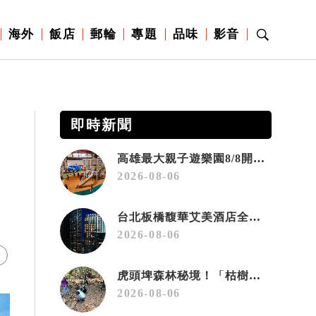
海外
飯店
郵輪
專題
品味
影音
即時新聞
高雄最大親子遊樂園8/8開幕！30項設施免費玩、YOYO家族嗨翻暑假
2026-08-06
長
台北板橋馥華艾美酒店全新開幕 感官藝術策展打造旅居新風格
2026-08-06
虎頭埤森林秘境！「枯樹籬步道」生態復育有成 走進大自然生命教室
2026-08-06