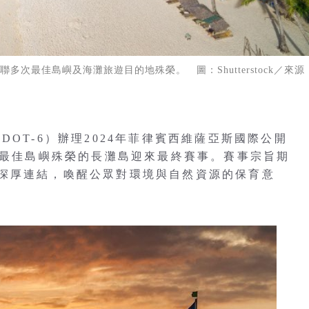
次最佳島嶼及海灘旅遊目的地殊榮。 圖：Shutterstock／來源
OT-6）辦理2024年菲律賓西維薩亞斯國際公開
界最佳島嶼殊榮的長灘島迎來最終賽事。賽事宗旨期
深厚連結，喚醒公眾對環境與自然資源的保育意