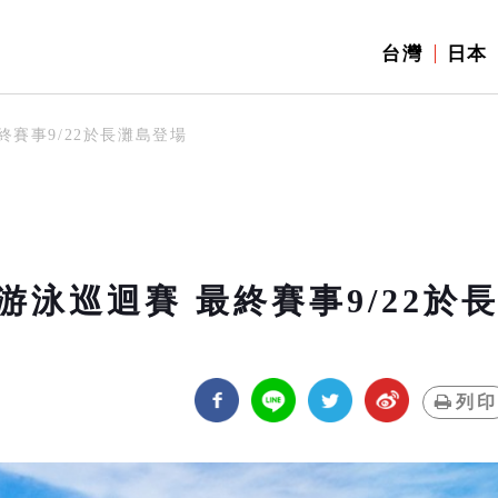
台灣
日本
賽事9/22於長灘島登場
泳巡迴賽 最終賽事9/22於
列印