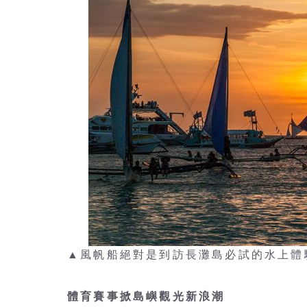
▲風帆船絕對是到訪長灘島必試的水上體驗之一
體育賽事掀島嶼觀光新浪潮