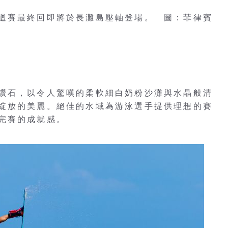
迴賽最終回即將於長灘島壓軸登場。 圖：菲律賓
鑽石，以令人驚嘆的柔軟細白奶粉沙灘與水晶般清
綻放的美麗。絕佳的水域為游泳選手提供理想的賽
完賽的成就感。