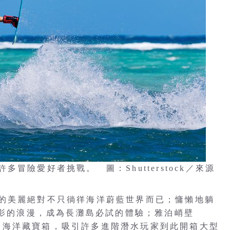
冒險愛好者挑戰。 圖：Shutterstock／來源
的美麗絕對不只徜徉海洋蔚藍世界而已；慵懶地躺
光影的浪漫，成為長灘島必試的體驗；雅泊峭壁
熱門的海洋藏寶箱，吸引許多進階潛水玩家到此開箱大型