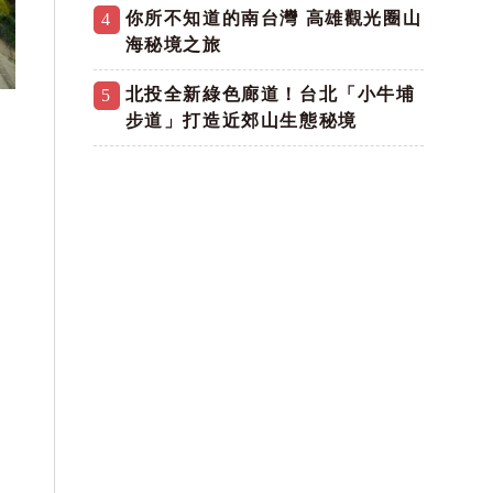
你所不知道的南台灣 高雄觀光圈山
4
海秘境之旅
北投全新綠色廊道！台北「小牛埔
5
步道」打造近郊山生態秘境