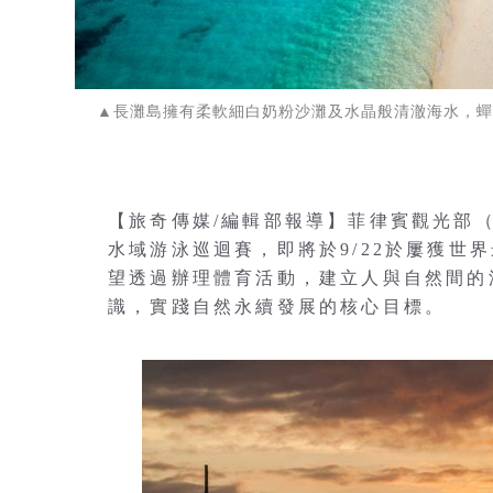
▲長灘島擁有柔軟細白奶粉沙灘及水晶般清澈海水，蟬聯多
【旅奇傳媒/編輯部報導】菲律賓觀光部（D
水域游泳巡迴賽，即將於9/22於屢獲世
望透過辦理體育活動，建立人與自然間的
識，實踐自然永續發展的核心目標。