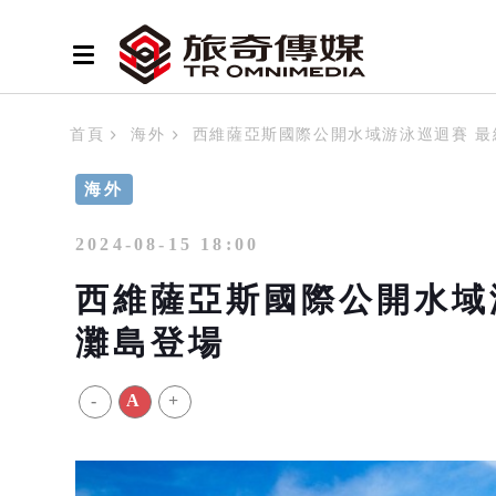
首頁
海外
西維薩亞斯國際公開水域游泳巡迴賽 最終
海外
2024-08-15 18:00
西維薩亞斯國際公開水域游
灘島登場
-
A
+