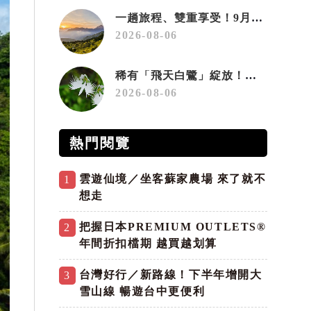
一趟旅程、雙重享受！9月住宿合歡山 順遊奧萬大10元優惠入園
2026-08-06
稀有「飛天白鷺」綻放！神戶六甲高山植物園「鷺草」珍貴現身
2026-08-06
熱門閱覽
雲遊仙境／坐客蘇家農場 來了就不
1
想走
把握日本PREMIUM OUTLETS®
2
年間折扣檔期 越買越划算
台灣好行／新路線！下半年增開大
3
雪山線 暢遊台中更便利