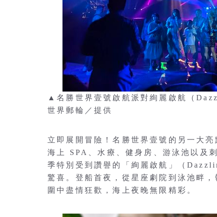
▲名勝世界壹號啟航派對絢麗啟航（Dazzli
世界郵輪／提供
立即展開冒險！名勝世界壹號的另一大亮
海上 SPA、水療、健身房、游泳池以
季特別受到讚譽的「絢麗啟航」（Dazzlin
驚喜。登船首夜，從星座劇院到泳池畔，
圍中盡情狂歡，海上夜晚無限精彩。