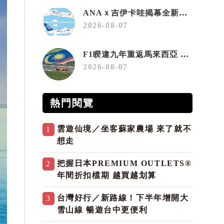
ANAｘ吉伊卡哇揭幕全新彩繪機「Chiikawa JET」
2026-08-07
F1睽違九年重返馬來西亞 三大國際賽事打造10月運動旅遊熱潮 賽車、自行車、路跑同週登場
2026-08-07
熱門閱覽
雲遊仙境／坐客蘇家農場 來了就不
1
想走
把握日本PREMIUM OUTLETS®
2
年間折扣檔期 越買越划算
台灣好行／新路線！下半年增開大
3
雪山線 暢遊台中更便利