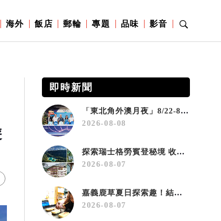
海外
飯店
郵輪
專題
品味
影音
即時新聞
「東北角外澳月夜」8/22-8/23浪漫登場 串聯五漁村、音樂、市集、火舞與慢旅共度夏夜
2026-08-08
遊
探索瑞士格勞賓登秘境 收藏六種阿爾卑斯夏日療癒之旅
2026-08-07
嘉義鹿草夏日探索趣！結合科學、農場與自然的親子小旅行
2026-08-07