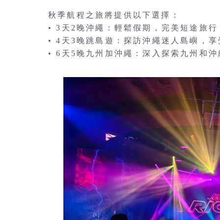
秋季航程之旅將提供以下選擇：
• 3天2晚沖繩：輕鬆假期，完美短途旅
• 4天3晚跳島遊：探訪沖繩迷人島嶼，
• 6天5晚九州加沖繩：深入探索九州和