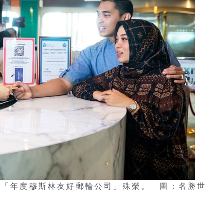
獎之「年度穆斯林友好郵輪公司」殊榮。 圖：名勝世