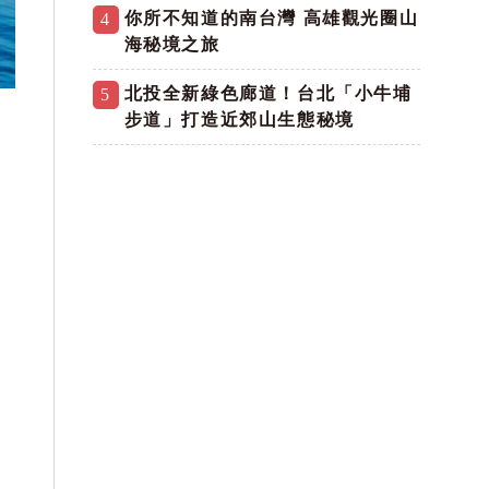
你所不知道的南台灣 高雄觀光圈山
4
海秘境之旅
北投全新綠色廊道！台北「小牛埔
5
步道」打造近郊山生態秘境