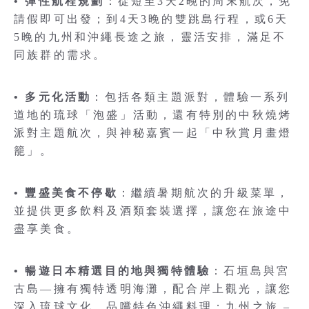
• 彈性航程規劃
：從短至3天2晚的周末航次，免
請假即可出發；到4天3晚的雙跳島行程，或6天
5晚的九州和沖繩長途之旅，靈活安排，滿足不
同族群的需求。
• 多元化活動
：包括各類主題派對，體驗一系列
道地的琉球「泡盛」活動，還有特別的中秋燒烤
派對主題航次，與神秘嘉賓一起「中秋賞月畫燈
籠」。
• 豐盛美食不停歇
：繼續暑期航次的升級菜單，
並提供更多飲料及酒類套裝選擇，讓您在旅途中
盡享美食。
• 暢遊日本精選目的地與獨特體驗
：石垣島與宮
古島—擁有獨特透明海灘，配合岸上觀光，讓您
深入琉球文化，品嚐特色沖繩料理；九州之旅 –