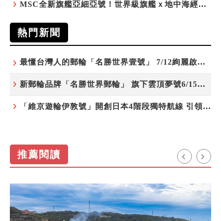
MSC全新旗艦亞細亞號！世界級旗艦ｘ地中海經典 最值得期待的歐洲遊輪之旅
熱門新聞
最懂台灣人的郵輪「名勝世界壹號」 7/12絢麗啟航 分齡娛樂夜未央
新郵輪品牌「名勝世界郵輪」 旗下雲頂夢號6/15開始營運
「維京遊輪伊敦號」開創日本4階段獨特航線 引領奢華旅遊新風尚
推薦閱讀