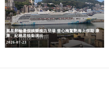
麗星郵輪暑假娛樂接力登場 曾心梅驚艷海上假期 康
康、紀曉君領銜演出
2026-07-23