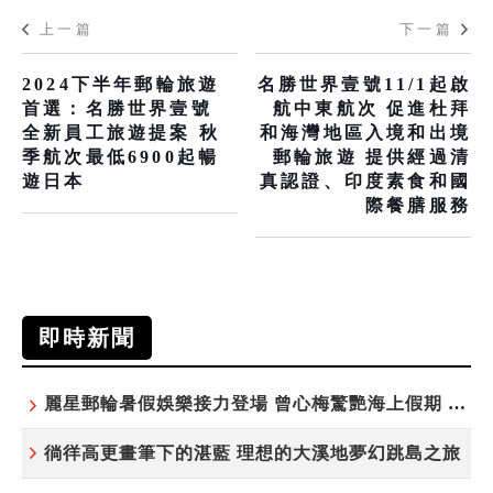
上一篇
下一篇
2024下半年郵輪旅遊
名勝世界壹號11/1起啟
首選：名勝世界壹號
航中東航次 促進杜拜
全新員工旅遊提案 秋
和海灣地區入境和出境
季航次最低6900起暢
郵輪旅遊 提供經過清
遊日本
真認證、印度素食和國
際餐膳服務
即時新聞
麗星郵輪暑假娛樂接力登場 曾心梅驚艷海上假期 康康、紀曉君領銜演出
徜徉高更畫筆下的湛藍 理想的大溪地夢幻跳島之旅