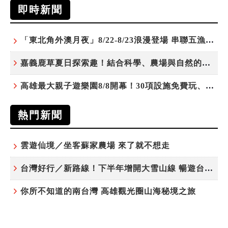
即時新聞
「東北角外澳月夜」8/22-8/23浪漫登場 串聯五漁村、音樂、市集、火舞與慢旅共度夏夜
嘉義鹿草夏日探索趣！結合科學、農場與自然的親子小旅行
高雄最大親子遊樂園8/8開幕！30項設施免費玩、YOYO家族嗨翻暑假
熱門新聞
雲遊仙境／坐客蘇家農場 來了就不想走
台灣好行／新路線！下半年增開大雪山線 暢遊台中更便利
你所不知道的南台灣 高雄觀光圈山海秘境之旅