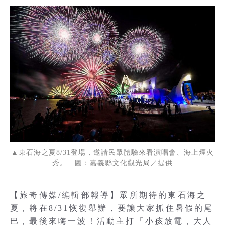
▲東石海之夏8/31登場，邀請民眾體驗來看演唱會、海上煙火
秀。 圖：嘉義縣文化觀光局／提供
【旅奇傳媒/編輯部報導】眾所期待的東石海之
夏，將在8/31恢復舉辦，要讓大家抓住暑假的尾
巴，最後來嗨一波！活動主打「小孩放電，大人