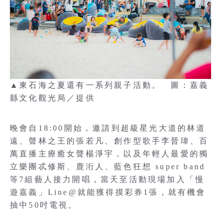
▲東石海之夏還有一系列親子活動。 圖：嘉義
縣文化觀光局／提供
晚會自18:00開始，邀請到超級星光大道的林道
遠、聲林之王的張若凡、創作型歌手李晉瑋、百
萬直播主療癒女聲楊淨宇，以及年輕人最愛的獨
立樂團忒修斯、鹿洐人、藍色狂想 super band
等7組藝人接力開唱，當天至活動現場加入「慢
遊嘉義」Line@就能獲得摸彩券1張，就有機會
抽中50吋電視。