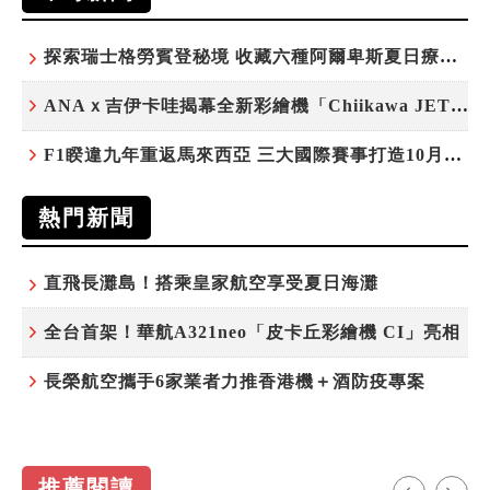
探索瑞士格勞賓登秘境 收藏六種阿爾卑斯夏日療癒之旅
ANAｘ吉伊卡哇揭幕全新彩繪機「Chiikawa JET」
F1睽違九年重返馬來西亞 三大國際賽事打造10月運動旅遊熱潮 賽車、自行車、路跑同週登場
熱門新聞
直飛長灘島！搭乘皇家航空享受夏日海灘
全台首架！華航A321neo「皮卡丘彩繪機 CI」亮相
長榮航空攜手6家業者力推香港機＋酒防疫專案
推薦閱讀