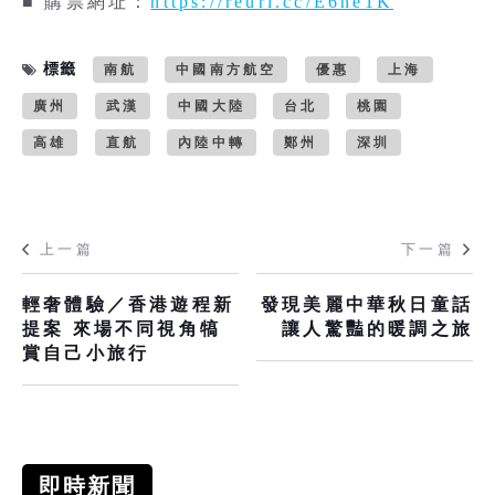
■ 購票網址：
https://reurl.cc/E6ne1K
標籤
南航
中國南方航空
優惠
上海
廣州
武漢
中國大陸
台北
桃園
高雄
直航
內陸中轉
鄭州
深圳
上一篇
下一篇
輕奢體驗／香港遊程新
發現美麗中華秋日童話
提案 來場不同視角犒
讓人驚豔的暖調之旅
賞自己小旅行
即時新聞