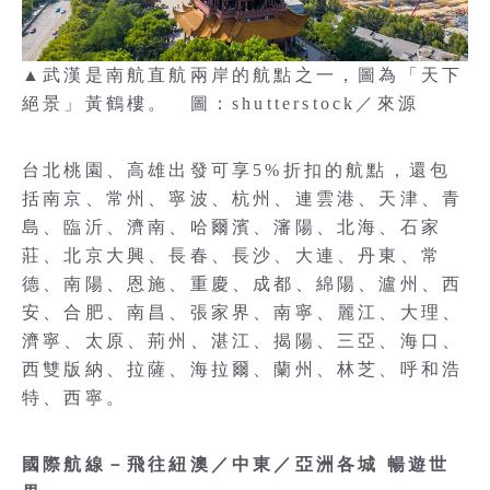
▲武漢是南航直航兩岸的航點之一，圖為「天下
絕景」黃鶴樓。 圖：shutterstock／來源
台北桃園、高雄出發可享5%折扣的航點，還包
括南京、常州、寧波、杭州、連雲港、天津、青
島、臨沂、濟南、哈爾濱、瀋陽、北海、石家
莊、北京大興、長春、長沙、大連、丹東、常
德、南陽、恩施、重慶、成都、綿陽、瀘州、西
安、合肥、南昌、張家界、南寧、麗江、大理、
濟寧、太原、荊州、湛江、揭陽、三亞、海口、
西雙版納、拉薩、海拉爾、蘭州、林芝、呼和浩
特、西寧。
國際航線－飛往紐澳／中東／亞洲各城 暢遊世