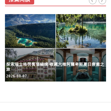
探索瑞士格勞賓登秘境 收藏六種阿爾卑斯夏日療癒之
旅
2026-08-07