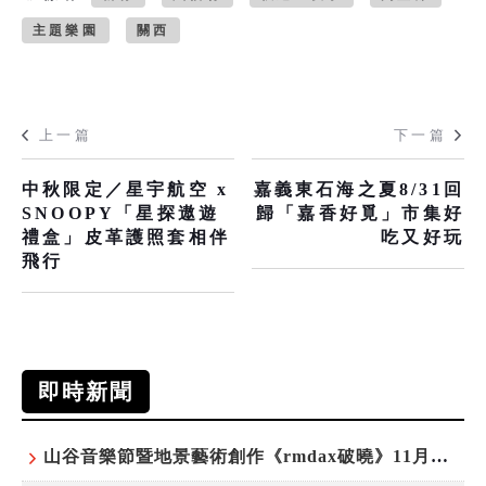
主題樂園
關西
上一篇
下一篇
中秋限定／星宇航空 x
嘉義東石海之夏8/31回
SNOOPY「星探遨遊
歸「嘉香好覓」市集好
禮盒」皮革護照套相伴
吃又好玩
飛行
即時新聞
山谷音樂節暨地景藝術創作《rmdax破曉》11月花蓮銅門登場