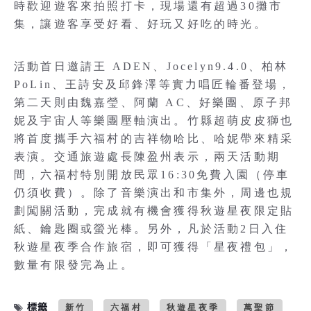
時歡迎遊客來拍照打卡，現場還有超過30攤市
集，讓遊客享受好看、好玩又好吃的時光。
活動首日邀請王 ADEN、Jocelyn9.4.0、柏林
PoLin、王詩安及邱鋒澤等實力唱匠輪番登場，
第二天則由魏嘉瑩、阿蘭 AC、好樂團、原子邦
妮及宇宙人等樂團壓軸演出。竹縣超萌皮皮獅也
將首度攜手六福村的吉祥物哈比、哈妮帶來精采
表演。交通旅遊處長陳盈州表示，兩天活動期
間，六福村特別開放民眾16:30免費入園（停車
仍須收費）。除了音樂演出和市集外，周邊也規
劃闖關活動，完成就有機會獲得秋遊星夜限定貼
紙、鑰匙圈或螢光棒。另外，凡於活動2日入住
秋遊星夜季合作旅宿，即可獲得「星夜禮包」，
數量有限發完為止。
標籤
新竹
六福村
秋遊星夜季
萬聖節