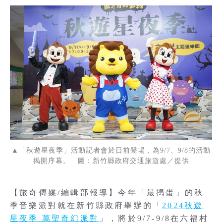
▲「秋遊星夜季」活動記者會於日前登場，為9/7、9/8的活動
揭開序幕。 圖：新竹縣政府交通旅遊處／提供
【旅奇傳媒/編輯部報導】今年「最搗蛋」的秋
季音樂派對就在新竹縣政府舉辦的「
2024秋遊
星夜季 萬聖奇幻派對
」，將於9/7-9/8在六福村