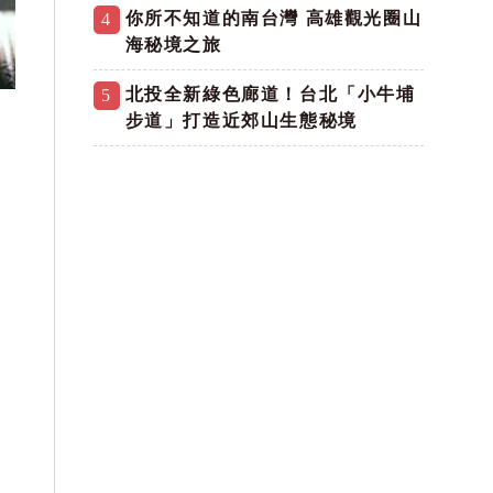
你所不知道的南台灣 高雄觀光圈山
4
海秘境之旅
北投全新綠色廊道！台北「小牛埔
5
步道」打造近郊山生態秘境