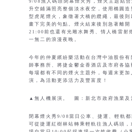
9/08漁人碼頭閉幕煙火秀，煙火主題結
升空鋪滿照亮整個淡水夜空，使用橢圓造
型虎尾煙火，象徵著大橋的纜繩，最後則
畫下完美的句點。煙火結束後別急著離開，
21:00前也還有光雕水舞秀、情人橋雷
一無二的浪漫夜晚。
今年的仲夏繽紛樂活動在台灣中油股份有
師事務所、將捷金鬱金香酒店及市府各協
每場都有不同的煙火主題外，每週末更加
演，為活動更添活力及豐富度！
▲無人機展演。 圖：新北市政府漁業及
閉幕煙火秀9/08當日公車、捷運、輕軌
可從捷運紅樹林站轉乘輕軌往漁人碼頭，
場自當日10:00起採進場一次性收費（小