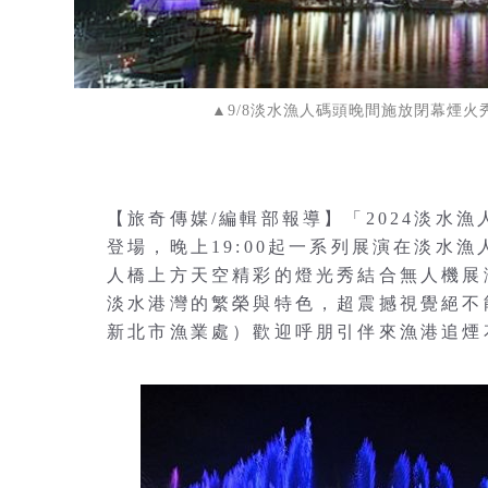
▲9/8淡水漁人碼頭晚間施放閉幕煙
【旅奇傳媒/編輯部報導】「2024淡水漁
登場，晚上19:00起一系列展演在淡水
人橋上方天空精彩的燈光秀結合無人機展演
淡水港灣的繁榮與特色，超震撼視覺絕不
新北市漁業處）歡迎呼朋引伴來漁港追煙