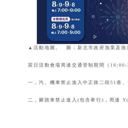
▲活動地圖。 圖：新北市政府漁業及漁
當日活動會場周邊交通管制期間（16:00-
一，汽、機車禁止進入中正路二段51巷
二，腳踏車禁止進入(包含牽行)，周邊 Y
軌沙崙站）暫停開放腳踏車借還車；
三，汽、機車一律從後哨（第二出入口）