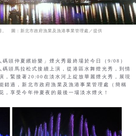
火秀。 圖：新北市政府漁業及漁港事業管理處／提供
人碼頭仲夏繽紛樂」煙火秀最終場於今日（9/08）
漁人碼頭馬拉松式接續上演，從港區水舞燈光秀，到情
，緊接著20:00在淡水河上綻放華麗煙火秀，展現
能錯過，新北市政府漁業及漁港事業管理處（簡稱
花，享受今年仲夏夜的最後一場淡水煙火！