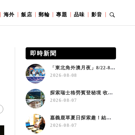
海外
飯店
郵輪
專題
品味
影音
即時新聞
「東北角外澳月夜」8/22-8/23浪漫登場 串聯五漁村、音樂、市集、火舞與慢旅共度夏夜
2026-08-08
探索瑞士格勞賓登秘境 收藏六種阿爾卑斯夏日療癒之旅
2026-08-07
嘉義鹿草夏日探索趣！結合科學、農場與自然的親子小旅行
2026-08-07