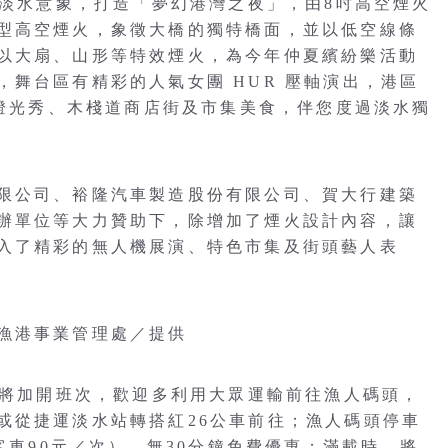
合淡水意象，打造「夢幻港灣之夜」，由8吋高空煙火
型高空煙火，象徵大橋的獨特橋面，並以低空線條
以大扇、山形等特效煙火，為今年仲夏繽紛樂活動
舞台區有精彩的人氣女團 HUR 壓軸演出，港區
射燈光秀、木棧道商店街及市集美食，伴您度過淡水獨
限公司、裕隆汽車製造股份有限公司、賀大行建築
辦單位等大力贊助下，除增加了煙火設計內容，讓
入了精彩的無人機展演、特色市集及街頭藝人表
漁港事業管理處／提供
都將加開班次，歡迎多利用大眾運輸前往漁人碼頭，
或從捷運淡水站轉搭紅26公車前往；漁人碼頭停車
客車90元／次），無30分鐘免費優惠；滿載時，將