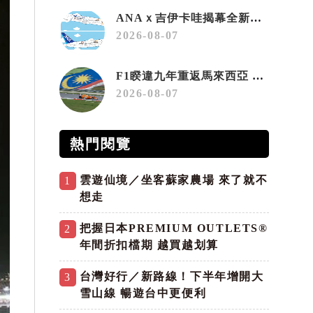
ANAｘ吉伊卡哇揭幕全新彩繪機「Chiikawa JET」
2026-08-07
F1睽違九年重返馬來西亞 三大國際賽事打造10月運動旅遊熱潮 賽車、自行車、路跑同週登場
2026-08-07
熱門閱覽
雲遊仙境／坐客蘇家農場 來了就不
1
想走
把握日本PREMIUM OUTLETS®
2
年間折扣檔期 越買越划算
台灣好行／新路線！下半年增開大
3
雪山線 暢遊台中更便利