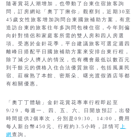
隨著賞花人潮增加，也帶動了台東住宿旅客詢
問，訂房網站「奧丁丁揪你」觀察到，近期30至
45歲女性旅客增加詢問台東國旅補助方案，有意
造訪台東的旅客往年多詢問包棟住宿，今年則偏
向針對情侶和家庭客所需的雙人房和四人房選
項。受惠於金針花季，平台建議旅客可選定週四
離峰日搭配平日國旅補助方案來安排台東行程，
除了減少人擠人的情況，也有機會最低以數百元
到千餘元的價格入住合法優質旅宿，包括風巢民
宿、莊稼熟了本館、密斯朵、曙光渡假酒店等都
有相關優惠。
「奧丁丁體驗」金針花賞花專車行程即起至
9/29，每週一、四、五、六、日開放預訂，出發
時間提供2個車次，分別是09:30、14:00，費用
每人新台幣450元、行程約3.5小時，詳情可
上
網
查詢。