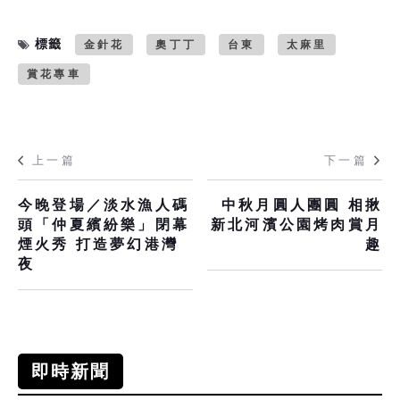
標籤
金針花
奧丁丁
台東
太麻里
賞花專車
上一篇
下一篇
今晚登場／淡水漁人碼
中秋月圓人團圓 相揪
頭「仲夏繽紛樂」閉幕
新北河濱公園烤肉賞月
煙火秀 打造夢幻港灣
趣
夜
即時新聞