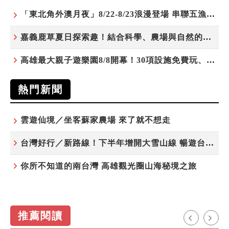
「東北角外澳月夜」8/22-8/23浪漫登場 串聯五漁村、音樂、市集、火舞與慢旅共度夏夜
嘉義鹿草夏日探索趣！結合科學、農場與自然的親子小旅行
高雄最大親子遊樂園8/8開幕！30項設施免費玩、YOYO家族嗨翻暑假
熱門新聞
雲遊仙境／坐客蘇家農場 來了就不想走
台灣好行／新路線！下半年增開大雪山線 暢遊台中更便利
你所不知道的南台灣 高雄觀光圈山海秘境之旅
推薦閱讀