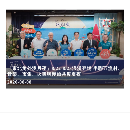
「東北角外澳月夜」8/22-8/23浪漫登場 串聯五漁村、
音樂、市集、火舞與慢旅共度夏夜
2026-08-08