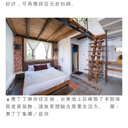
好評，可再獲得百元折扣碼。
▲奧丁丁揪你住文旅，台東池上莊稼熟了本館保
留老屋裝飾，讓旅客體驗古厝重生活力。 圖：
奧丁丁集團／提供