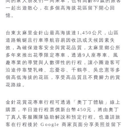
間的家人朋友們一同乘車，也有高齡80歲的旅客
一起出遊散心，在多個高海拔花區留下開心回
憶。
台東太麻里金針山最高海拔達1,450公尺，山區
道路蜿蜒且行車導航容易因收訊或天候因素失
效，為確保遊客安全與賞花品質，太麻里鄉公所
多年來推出花季限定專車，透過9人座專車、風
趣專業的導覽與人數彈性的行程，讓小團遊客可
沿途停靠雙乳峰、忘憂谷、千鶴亭、吳忠憲等多
個高低海拔的花區，享受高品質且不費腳力的賞
花路線。
金針花賞花專車行程可透過「奧丁丁體驗」線上
購票，半日遊行程票價新台幣450元，將由奧丁
丁真人客服團隊協助解說和預定行程。也邀請旅
客在行程後於 Google 商家頁面分享美照並留下