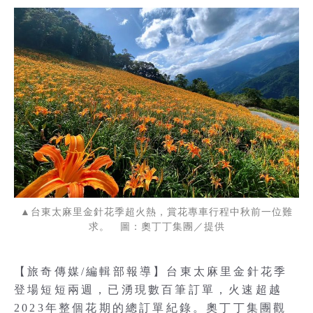
▲台東太麻里金針花季超火熱，賞花專車行程中秋前一位難
求。 圖：奧丁丁集團／提供
【旅奇傳媒/編輯部報導】台東太麻里金針花季
登場短短兩週，已湧現數百筆訂單，火速超越
2023年整個花期的總訂單紀錄。奧丁丁集團觀