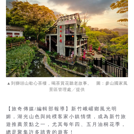
▲到獅頭山歇心茶樓，喝茶賞花聽老故事。 圖：參山國家風
景區管理處╱提供
【旅奇傳媒/編輯部報導】新竹峨嵋鄉風光明
媚，湖光山色與純樸客家小鎮情懷，成為新竹旅
遊推薦景點之一，尤其每年四、五月油桐花季，
總是聚集許多踏青的遊客！