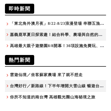
即時新聞
「東北角外澳月夜」8/22-8/23浪漫登場 串聯五漁村、音樂、市集、火舞與慢旅共度夏夜
嘉義鹿草夏日探索趣！結合科學、農場與自然的親子小旅行
高雄最大親子遊樂園8/8開幕！30項設施免費玩、YOYO家族嗨翻暑假
熱門新聞
雲遊仙境／坐客蘇家農場 來了就不想走
台灣好行／新路線！下半年增開大雪山線 暢遊台中更便利
你所不知道的南台灣 高雄觀光圈山海秘境之旅