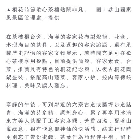
▲桐花時節歇心茶樓熱鬧非凡。 圖：參山國家
風景區管理處╱提供
在茶樓櫃台旁，滿滿的客家花布製燈籠、花傘、
琳瑯滿目的茶具，以及逗趣的客家諺語，還有承
載歷史記憶的客家文物展示，若時間充足可在歇
心茶樓享用餐點，目前提供簡餐、客家素食、合
菜，推薦具有特色的桐花紀念餐，以復古桐花陶
鍋盛裝，搭配高山蔬菜、客家小炒、控肉等傳統
料理，美味又讓人難忘。
寧靜的午後，可到鄰近的六寮古道或藤坪步道踏
青，滿滿的芬多精，調劑身心，累了再享用冰滴
東方美人茶配手工客家麻糬，芳香四溢，配著山
嵐綠意，很有愜意似神仙的快活感，結束行程時
更別忘了帶份蜜餞、茶葉作為旅程伴手禮，留下