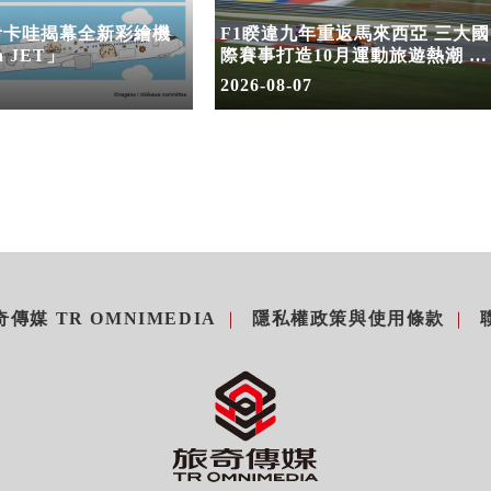
伊卡哇揭幕全新彩繪機
F1睽違九年重返馬來西亞 三大國
a JET」
際賽事打造10月運動旅遊熱潮 賽
車、自行車、路跑同週登場
2026-08-07
傳媒 TR OMNIMEDIA
隱私權政策與使用條款