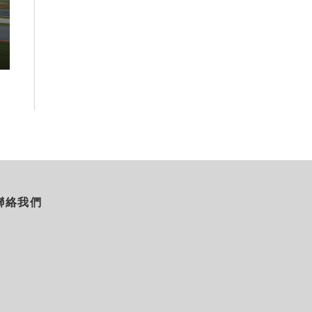
探索瑞士格勞賓登秘境 收藏六種
ANAｘ吉伊卡
阿爾卑斯夏日療癒之旅
「Chiikawa J
2026-08-07
2026-08-07
聯絡我們