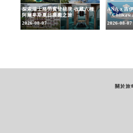
三大國
探索瑞士格勞賓登秘境 收藏六種
ANAｘ吉
潮 賽
阿爾卑斯夏日療癒之旅
「Chiikaw
2026-08-07
2026-08-07
關於旅奇