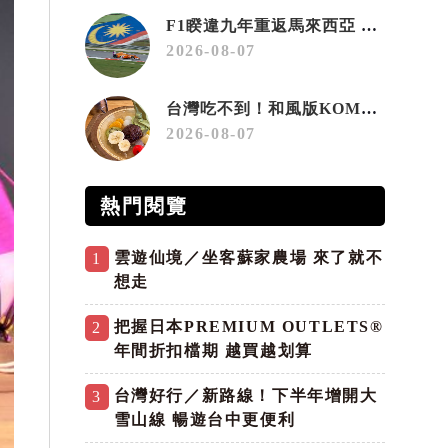
F1睽違九年重返馬來西亞 三大國際賽事打造10月運動旅遊熱潮 賽車、自行車、路跑同週登場
2026-08-07
台灣吃不到！和風版KOMEDA咖啡讓你吃遍名古屋在地美食
2026-08-07
熱門閱覽
雲遊仙境／坐客蘇家農場 來了就不
1
想走
把握日本PREMIUM OUTLETS®
2
年間折扣檔期 越買越划算
台灣好行／新路線！下半年增開大
3
雪山線 暢遊台中更便利