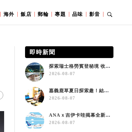
海外
飯店
郵輪
專題
品味
影音
即時新聞
探索瑞士格勞賓登秘境 收藏六種阿爾卑斯夏日療癒之旅
2026-08-07
嘉義鹿草夏日探索趣！結合科學、農場與自然的親子小旅行
2026-08-07
ANAｘ吉伊卡哇揭幕全新彩繪機「Chiikawa JET」
2026-08-07