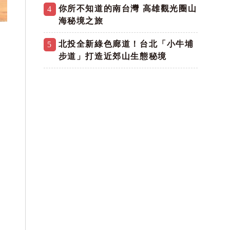
你所不知道的南台灣 高雄觀光圈山
4
海秘境之旅
北投全新綠色廊道！台北「小牛埔
5
步道」打造近郊山生態秘境