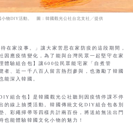
小物DIY活動。 圖：韓國觀光公社台北支社╱提供
，待在家沒事。」讓大家苦思在家防疫的這段期間，
社因應疫情變化，為了能與台灣民眾一起堅守在家
理體驗組合包】讓600位民眾能宅家「自煮管
覽者、近一千八百人留言熱烈參與，也激勵了韓國
也能深入韓國。
DIY組合包】是韓國觀光公社聽到因疫情停課不停
出的線上抽獎活動。韓國傳統文化DIY組合包各別
墊、彩繩掃帚等四樣共計兩百份，將送給無法出門
時也能體驗韓國文化小物的魅力！