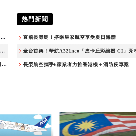
熱門新聞
探索瑞士格勞賓登秘境 收藏六種阿爾卑斯夏日療癒之旅
直飛長灘島！搭乘皇家航空享受夏日海灘
ANAｘ吉伊卡哇揭幕全新彩繪機「Chiikawa JET」
全台首架！華航A321neo「皮卡丘彩繪機 CI」亮
F1睽違九年重返馬來西亞 三大國際賽事打造10月運動旅遊熱潮 賽車、自行車、路跑同週登場
長榮航空攜手6家業者力推香港機＋酒防疫專案