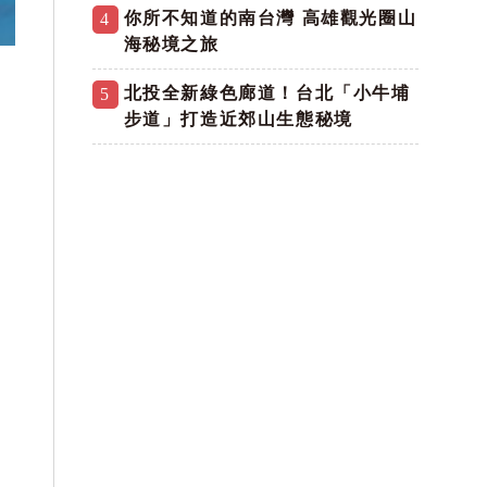
你所不知道的南台灣 高雄觀光圈山
4
海秘境之旅
北投全新綠色廊道！台北「小牛埔
5
步道」打造近郊山生態秘境