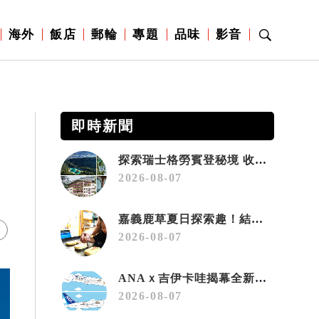
海外
飯店
郵輪
專題
品味
影音
即時新聞
探索瑞士格勞賓登秘境 收藏六種阿爾卑斯夏日療癒之旅
2026-08-07
嘉義鹿草夏日探索趣！結合科學、農場與自然的親子小旅行
2026-08-07
ANAｘ吉伊卡哇揭幕全新彩繪機「Chiikawa JET」
2026-08-07