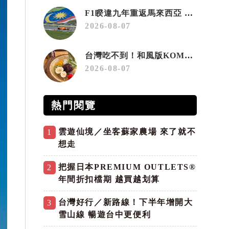
F1睽違九年重返馬來西亞 三大國際賽事打造10月運動旅遊熱潮 賽車、自行車、路跑同週登場
2026-08-07
台灣吃不到！和風版KOMEDA咖啡讓你吃遍名古屋在地美食
2026-08-07
熱門閱覽
雲遊仙境／坐客蘇家農場 來了就不
1
想走
把握日本PREMIUM OUTLETS®
2
年間折扣檔期 越買越划算
台灣好行／新路線！下半年增開大
3
雪山線 暢遊台中更便利