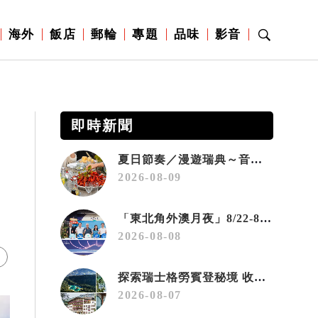
海外
飯店
郵輪
專題
品味
影音
即時新聞
夏日節奏／漫遊瑞典～音樂、療癒桑拿、美味歡樂螯蝦節
2026-08-09
「東北角外澳月夜」8/22-8/23浪漫登場 串聯五漁村、音樂、市集、火舞與慢旅共度夏夜
2026-08-08
探索瑞士格勞賓登秘境 收藏六種阿爾卑斯夏日療癒之旅
2026-08-07