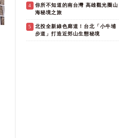
你所不知道的南台灣 高雄觀光圈山
4
海秘境之旅
北投全新綠色廊道！台北「小牛埔
5
步道」打造近郊山生態秘境