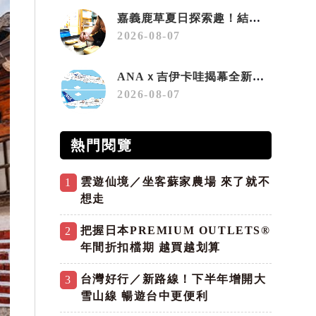
嘉義鹿草夏日探索趣！結合科學、農場與自然的親子小旅行
2026-08-07
ANAｘ吉伊卡哇揭幕全新彩繪機「Chiikawa JET」
2026-08-07
熱門閱覽
雲遊仙境／坐客蘇家農場 來了就不
1
想走
把握日本PREMIUM OUTLETS®
2
年間折扣檔期 越買越划算
台灣好行／新路線！下半年增開大
3
雪山線 暢遊台中更便利