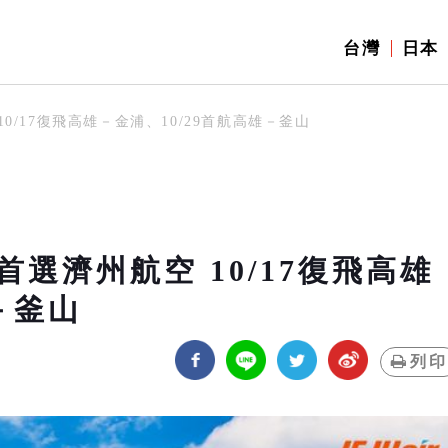
台灣
日本
/17復飛高雄－金浦、10/29首航高雄－釜山
選濟州航空 10/17復飛高雄
－釜山
列印