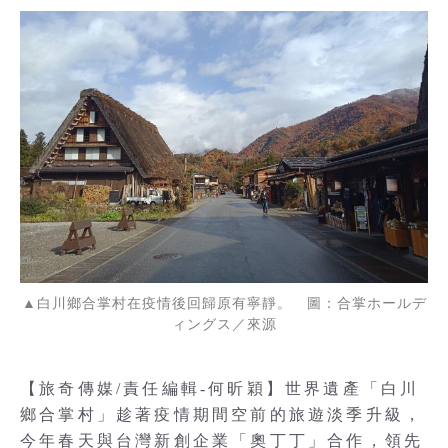
▲白川鄉合掌村在疫情後回歸原有寧靜。 圖：合掌ホールデ
ィングス／來源
【旅奇傳媒/責任編輯-何昕穎】世界遺產「白川
鄉合掌村」趁著疫情期間空前的旅遊淡季升級，
今年春天與台灣新創企業「奧丁丁」合作，領先