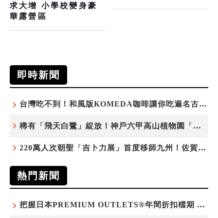
求大增 小學校變身豪
華露營區
即時新聞
台灣吃不到！和風版KOMEDA咖啡讓你吃遍名古屋在地美食
稀有「飛天白鷺」綻放！神戶六甲高山植物園「鷺草」珍貴現身
220萬人次朝聖「吉卜力展」首度移師九州！佐賀站早鳥平日套票8/10搶先開賣
熱門新聞
把握日本PREMIUM OUTLETS®年間折扣檔期 越買越划算