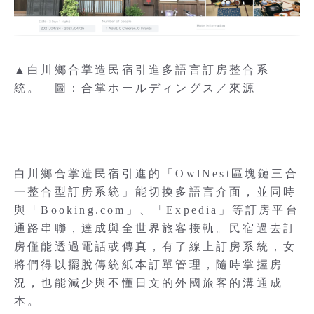
▲白川鄉合掌造民宿引進多語言訂房整合系
統。 圖：合掌ホールディングス／來源
白川鄉合掌造民宿引進的「OwlNest區塊鏈三合
一整合型訂房系統」能切換多語言介面，並同時
與「Booking.com」、「Expedia」等訂房平台
通路串聯，達成與全世界旅客接軌。民宿過去訂
房僅能透過電話或傳真，有了線上訂房系統，女
將們得以擺脫傳統紙本訂單管理，隨時掌握房
況，也能減少與不懂日文的外國旅客的溝通成
本。