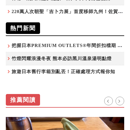
220萬人次朝聖「吉卜力展」首度移師九州！佐賀站早鳥平日套票8/10搶先開賣
熱門新聞
把握日本PREMIUM OUTLETS®年間折扣檔期 越買越划算
竹燈閃耀浪漫冬夜 熊本必訪黑川溫泉湯明點燈
旅遊日本舊行李箱別亂丟！正確處理方式報你知
推薦閱讀