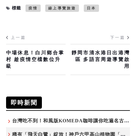
標籤
疫情
線上導覽旅遊
日本
上一篇
下一篇
中場休息！白川鄉合掌
靜岡市清水港日出港灣
村 趁疫情空檔數位升
區 多語言周遊導覽啟
級
用
即時新聞
台灣吃不到！和風版KOMEDA咖啡讓你吃遍名古屋在地美食
稀有「飛天白鷺」綻放！神戶六甲高山植物園「鷺草」珍貴現身