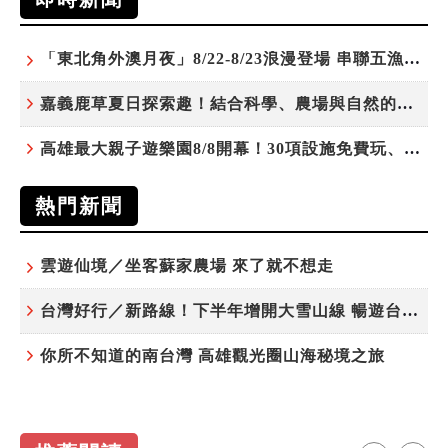
「東北角外澳月夜」8/22-8/23浪漫登場 串聯五漁村、音樂、市集、火舞與慢旅共度夏夜
嘉義鹿草夏日探索趣！結合科學、農場與自然的親子小旅行
高雄最大親子遊樂園8/8開幕！30項設施免費玩、YOYO家族嗨翻暑假
熱門新聞
雲遊仙境／坐客蘇家農場 來了就不想走
台灣好行／新路線！下半年增開大雪山線 暢遊台中更便利
你所不知道的南台灣 高雄觀光圈山海秘境之旅