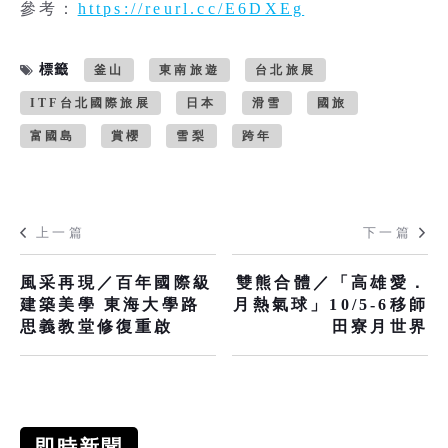
參考：
https://reurl.cc/E6DXEg
標籤
釜山
東南旅遊
台北旅展
ITF台北國際旅展
日本
滑雪
國旅
富國島
賞櫻
雪梨
跨年
上一篇
下一篇
風采再現／百年國際級
雙熊合體／「高雄愛．
建築美學 東海大學路
月熱氣球」10/5-6移師
思義教堂修復重啟
田寮月世界
即時新聞