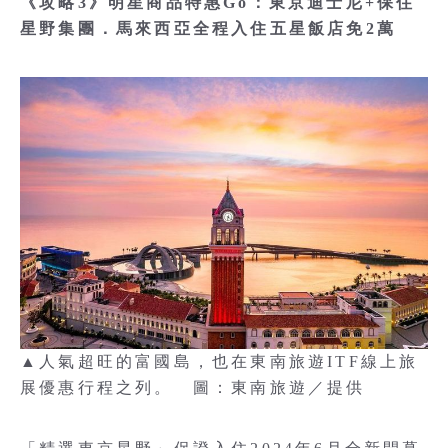
《攻略3》明星商品特惠Go：東京迪士尼+保住
星野集團．馬來西亞全程入住五星飯店免2萬
▲人氣超旺的富國島，也在東南旅遊ITF線上旅
展優惠行程之列。 圖：東南旅遊／提供