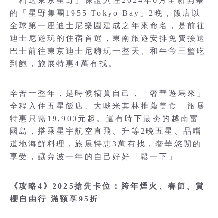
「精選東京星野」保證入住2024年6月全新開幕
的「星野集團1955 Tokyo Bay」2晚，飯店以
全球第一座迪士尼樂園建成之年來命名，是前往
迪士尼遊玩的住宿首選，東南旅遊安排免費接送
巴士前往東京迪士尼嗨玩一整天、和牛帝王蟹吃
到飽，旅展特惠4萬有找。
辛苦一整年，是時候犒賞自己，「奢華遊馬來」
全程入住五星飯店、大啖米其林推薦美食，旅展
特惠只需19,900元起。還有時下最夯的越南富
國島，搭乘星宇航空直飛、升等2晚五星、品嚐
道地海鮮料理，旅展特惠3萬有找，奢華悠閒的
享受，讓奔波一年的自己好好「鬆一下」！
《攻略4》2025搶先卡位：跨年煙火、春節、賞
櫻自由行 滿額享95折