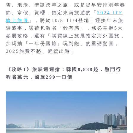
雪、泡湯、聖誕跨年之旅，或是提早安排明年春
節、寒假、賞櫻，鎖定東南旅遊的「
2024 ITF
線上旅展
」，將於10/8-11/4登場！迎接年末旅
遊盛事，讓荷包激省「鈔有感」，務必掌握5大
參展攻略，還有「購買線上旅展指定海外團旅，
加碼抽『一年份國旅』玩到飽」的重磅驚喜，
2025旅費不愁、輕鬆出遊！
《攻略1》旅展週週搶：韓國8,888起．熱門行
程省萬元．國旅299一口價