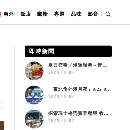
海外
飯店
郵輪
專題
品味
影音
即時新聞
夏日節奏／漫遊瑞典～音樂、療癒桑拿、美味歡樂螯蝦節
2026-08-09
「東北角外澳月夜」8/22-8/23浪漫登場 串聯五漁村、音樂、市集、火舞與慢旅共度夏夜
2026-08-08
探索瑞士格勞賓登秘境 收藏六種阿爾卑斯夏日療癒之旅
2026-08-07