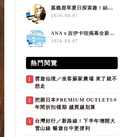
嘉義鹿草夏日探索趣！結合科學、農場與自然的親子小旅行
2026-08-07
ANAｘ吉伊卡哇揭幕全新彩繪機「Chiikawa JET」
2026-08-07
熱門閱覽
雲遊仙境／坐客蘇家農場 來了就不
1
想走
把握日本PREMIUM OUTLETS®
2
年間折扣檔期 越買越划算
台灣好行／新路線！下半年增開大
3
雪山線 暢遊台中更便利