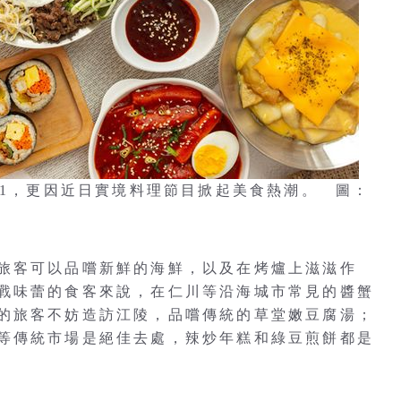
 1，更因近日實境料理節目掀起美食熱潮。 圖：
旅客可以品嚐新鮮的海鮮，以及在烤爐上滋滋作
戰味蕾的食客來說，在仁川等沿海城市常見的醬蟹
的旅客不妨造訪江陵，品嚐傳統的草堂嫩豆腐湯；
等傳統市場是絕佳去處，辣炒年糕和綠豆煎餅都是