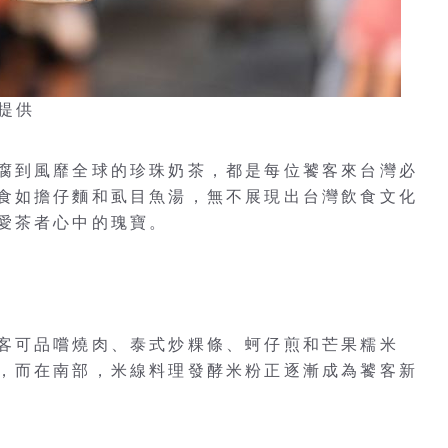
／提供
腐到風靡全球的珍珠奶茶，都是每位饕客來台灣必
食如擔仔麵和虱目魚湯，無不展現出台灣飲食文化
愛茶者心中的瑰寶。
客可品嚐燒肉、泰式炒粿條、蚵仔煎和芒果糯米
，而在南部，米線料理發酵米粉正逐漸成為饕客新