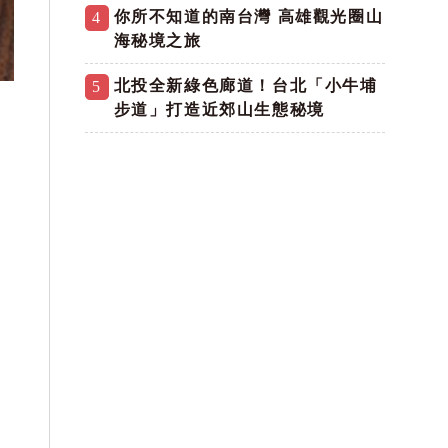
你所不知道的南台灣 高雄觀光圈山
4
海秘境之旅
北投全新綠色廊道！台北「小牛埔
5
步道」打造近郊山生態秘境