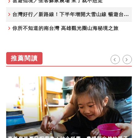
雲遊仙境／坐客蘇家農場 來了就不想走
台灣好行／新路線！下半年增開大雪山線 暢遊台中更便利
你所不知道的南台灣 高雄觀光圈山海秘境之旅
推薦閱讀