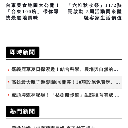
台東美食地圖大公開！
「六堆秋收祭」11/2熱
「台東100碗」帶你尋
鬧啟動 5周活動同來體
找最道地風味
驗客家生活價值
即時新聞
嘉義鹿草夏日探索趣！結合科學、農場與自然的親子小旅行
高雄最大親子遊樂園8/8開幕！30項設施免費玩、YOYO家族嗨翻暑假
虎頭埤森林秘境！「枯樹籬步道」生態復育有成 走進大自然生命教室
熱門新聞