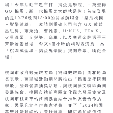
場！今年活動主題主打「搗蛋鬼學院」－萬聖節
GO 搗蛋，新一代搗蛋鬼大師就是你！首先登場
的是10/26晚間18:00的開城演唱會「樂活桃園
－響樂繽紛」，邀請到重磅卡司包含 GX 鼓鼓
呂思緯、蕭秉治、曹雅雯、U:NUS、FEniX、
火星混蛋、丘與樂、邱軍，以及奧運金牌選手王
齊麟輪番登場，帶來4個小時的精彩表演秀，為
「桃園萬聖城－搗蛋鬼學院」揭開序幕、嗨翻全
場！
桃園市政府觀光旅遊局（簡稱觀旅局）周柏吟局
長表示，萬聖城活動期間將推出「搗蛋鬼學院開
學慶」登錄發票抽獎活動，與桃園藝文特區商圈
發展協會、桃園市站前商圈文化觀光發展協會及
桃園市桃園車站商圈協會結合推出友善合作店
家，民眾凡於合作商家消費，並至「2024桃園
萬聖城活動網站」登錄發票，即可參加總價值