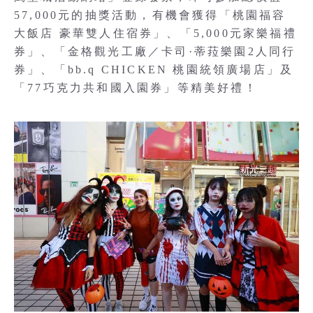
57,000元的抽獎活動，有機會獲得「桃園福容
大飯店 豪華雙人住宿券」、「5,000元家樂福禮
券」、「金格觀光工廠／卡司·蒂菈樂園2人同行
券」、「bb.q CHICKEN 桃園統領廣場店」及
「77巧克力共和國入園券」等精美好禮！