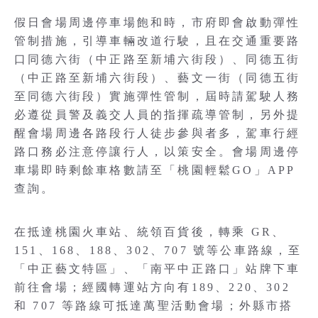
假日會場周邊停車場飽和時，市府即會啟動彈性
管制措施，引導車輛改道行駛，且在交通重要路
口同德六街（中正路至新埔六街段）、同德五街
（中正路至新埔六街段）、藝文一街（同德五街
至同德六街段）實施彈性管制，屆時請駕駛人務
必遵從員警及義交人員的指揮疏導管制，另外提
醒會場周邊各路段行人徒步參與者多，駕車行經
路口務必注意停讓行人，以策安全。會場周邊停
車場即時剩餘車格數請至「桃園輕鬆GO」APP
查詢。
在抵達桃園火車站、統領百貨後，轉乘 GR、
151、168、188、302、707 號等公車路線，至
「中正藝文特區」、「南平中正路口」站牌下車
前往會場；經國轉運站方向有189、220、302
和 707 等路線可抵達萬聖活動會場；外縣市搭