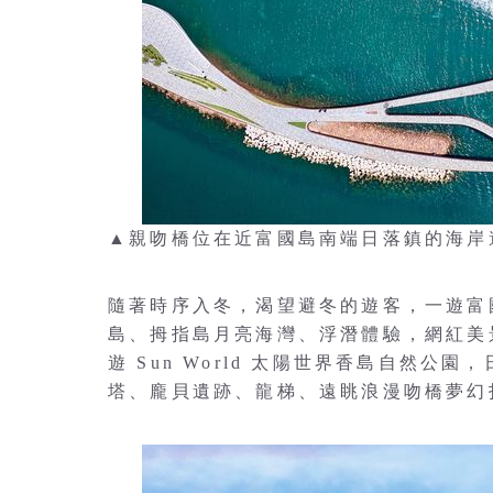
▲親吻橋位在近富國島南端日落鎮的海岸邊。 
隨著時序入冬，渴望避冬的遊客，一遊富
島、拇指島月亮海灣、浮潛體驗，網紅美
遊 Sun World 太陽世界香島自然
塔、龐貝遺跡、龍梯、遠眺浪漫吻橋夢幻