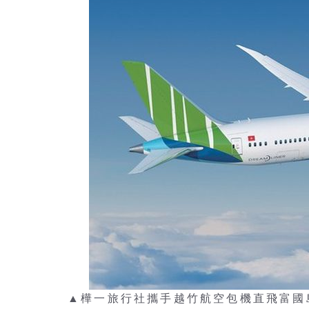
▲樺一旅行社攜手越竹航空包機直飛富國島。 