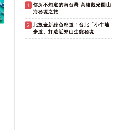
你所不知道的南台灣 高雄觀光圈山
4
海秘境之旅
北投全新綠色廊道！台北「小牛埔
5
步道」打造近郊山生態秘境