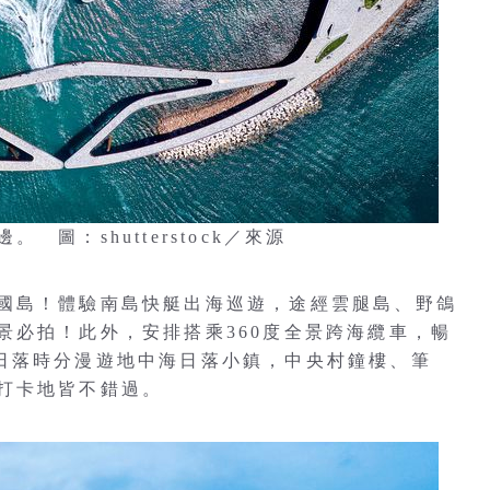
圖：shutterstock／來源
國島！體驗南島快艇出海巡遊，途經雲腿島、野鴿
景必拍！此外，安排搭乘360度全景跨海纜車，暢
公園，日落時分漫遊地中海日落小鎮，中央村鐘樓、筆
打卡地皆不錯過。