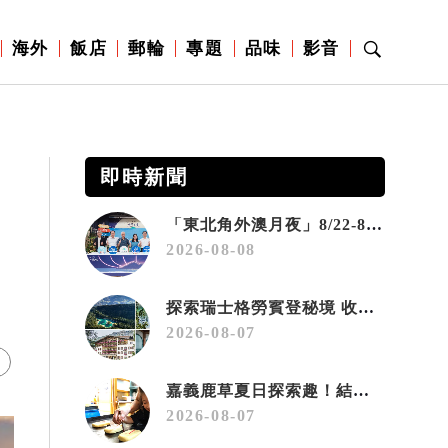
海外
飯店
郵輪
專題
品味
影音
即時新聞
「東北角外澳月夜」8/22-8/23浪漫登場 串聯五漁村、音樂、市集、火舞與慢旅共度夏夜
2026-08-08
探索瑞士格勞賓登秘境 收藏六種阿爾卑斯夏日療癒之旅
2026-08-07
嘉義鹿草夏日探索趣！結合科學、農場與自然的親子小旅行
2026-08-07