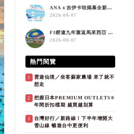
ANAｘ吉伊卡哇揭幕全新彩繪機「Chiikawa JET」
2026-08-07
F1睽違九年重返馬來西亞 三大國際賽事打造10月運動旅遊熱潮 賽車、自行車、路跑同週登場
2026-08-07
熱門閱覽
雲遊仙境／坐客蘇家農場 來了就不
1
想走
把握日本PREMIUM OUTLETS®
2
年間折扣檔期 越買越划算
台灣好行／新路線！下半年增開大
3
雪山線 暢遊台中更便利