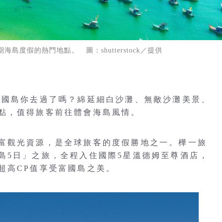
度假的熱門地點。 圖：shutterstock／提供
富國島你去過了嗎？綿延細白沙灘、無敵沙灘美景、
點，值得旅客前往體會海島風情。
富觀光資源，是全球旅客的度假勝地之一。樺一旅
島5日」之旅，全程入住國際5星溫德姆至尊酒店，
超高CP值享受富國島之美。