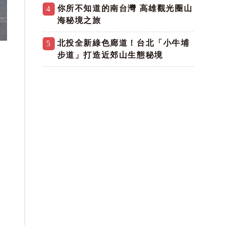
你所不知道的南台灣 高雄觀光圈山
4
海秘境之旅
北投全新綠色廊道！台北「小牛埔
5
步道」打造近郊山生態秘境