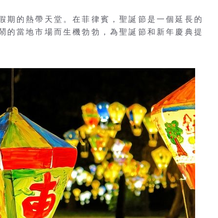
假期的熱帶天堂。在菲律賓，聖誕節是一個延長的
鬧的當地市場而生機勃勃，為聖誕節和新年慶典提