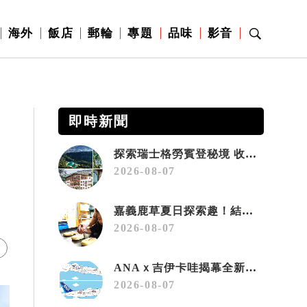
海外
飯店
郵輪
專題
品味
影音
即時新聞
探索瑞士格勞賓登秘境 收藏六種阿爾卑斯夏日療癒之旅
2026-08-07
嘉義鹿草夏日探索趣！結合科學、農場與自然的親子小旅行
2026-08-07
ANAｘ吉伊卡哇揭幕全新彩繪機「Chiikawa JET」
2026-08-07