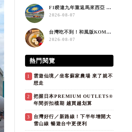
F1睽違九年重返馬來西亞 三大國際賽事打造10月運動旅遊熱潮 賽車、自行車、路跑同週登場
2026-08-07
台灣吃不到！和風版KOMEDA咖啡讓你吃遍名古屋在地美食
2026-08-07
熱門閱覽
雲遊仙境／坐客蘇家農場 來了就不
1
想走
把握日本PREMIUM OUTLETS®
2
年間折扣檔期 越買越划算
台灣好行／新路線！下半年增開大
3
雪山線 暢遊台中更便利