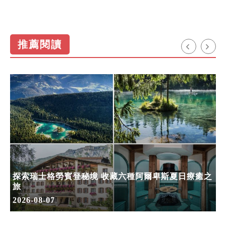
推薦閱讀
探索瑞士格勞賓登秘境 收藏六種阿爾卑斯夏日療癒之
旅
2026-08-07