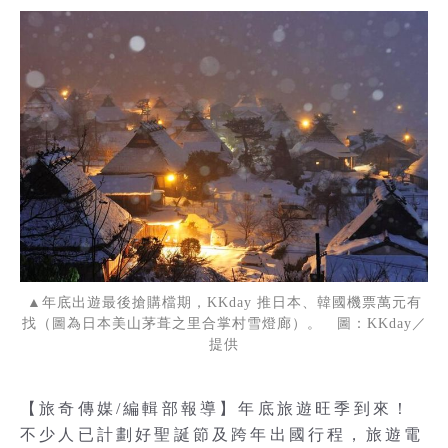
▲年底出遊最後搶購檔期，KKday 推日本、韓國機票萬元有
找（圖為日本美山茅葺之里合掌村雪燈廊）。 圖：KKday／
提供
【旅奇傳媒/編輯部報導】年底旅遊旺季到來！
不少人已計劃好聖誕節及跨年出國行程，旅遊電