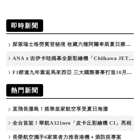
即時新聞
探索瑞士格勞賓登秘境 收藏六種阿爾卑斯夏日療癒之旅
ANAｘ吉伊卡哇揭幕全新彩繪機「Chiikawa JET」
F1睽違九年重返馬來西亞 三大國際賽事打造10月運動旅遊熱潮 賽車、自行車、路跑同週登場
熱門新聞
直飛長灘島！搭乘皇家航空享受夏日海灘
全台首架！華航A321neo「皮卡丘彩繪機 CI」亮相
長榮航空攜手6家業者力推香港機＋酒防疫專案