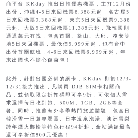
商平台 KKday 推出日韓優惠機票，主打12月份
出發，沖繩4-5日來回機票8,388元起，名古屋5
日來回機票9,388元起，東京5日來回機票9,388
元起、大阪5日來回機票11,388元起，飛韓國則
通通萬元有找，包含首爾、釜山、大邱、務安等
地5日來回機票，最低價5,999元起，也有台中
出發首爾航班，4-6日來回機票6,999元起，年
末出國也不擔心傷荷包！
此外，針對出國必備的網卡，KKday 則於12/3-
12/31接力推出，凡購買 DJB SIM卡相關商
品，並領取限定折扣碼即可享9折，可依個人需
求選擇每日吃到飽、500M、1GB、2GB等套
餐。同時，推薦海外冬季熱門旅遊體驗，包含日
韓滑雪一日遊專屬團、日本溫泉泡湯、澳洲雪梨
跨年煙火郵輪等特色行程94折起，全站滿額最高
還可享折價800元優惠！