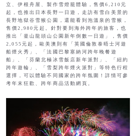
立、伊根舟屋、製作雪燈籠體驗，售價6,210元
起，也推出日本長野一日遊，走訪有雪白美景的
長野地獄谷雪猴公園，還能看到泡溫泉的雪猴，
售價2,980元起。針對要到海外跨年的旅客，也
推出「釜山龍頭山公園新年倒數一日遊」，售價
2,055元起，歐美澳則有「英國倫敦泰晤士河遊
船煙火秀」、「法國巴黎塞納河跨年晚餐遊
船」、「芬蘭北極冰雪飯店新年派對」、「紐約
跨年遊輪」、「雪梨跨年煙火派對」等特色行程
選擇，可以體驗不同國家的跨年氛圍！詳情可參
考年末狂歡、跨年商品活動網頁。