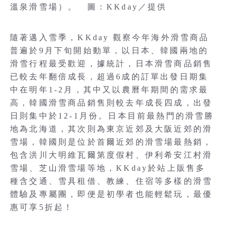
溫泉滑雪場）。 圖：KKday／提供
隨著邁入雪季，KKday 觀察今年海外滑雪商品
普遍於9月下旬開始動單，以日本、韓國兩地的
滑雪行程最受歡迎，據統計，日本滑雪商品銷售
已較去年翻倍成長，超過6成的訂單出發日期集
中在明年1-2月，其中又以農曆年期間的需求最
高，韓國滑雪商品銷售則較去年成長四成，出發
日則集中於12-1月份。日本目前最熱門的滑雪勝
地為北海道，其次則為東京近郊及大阪近郊的滑
雪場，韓國則是位於首爾近郊的滑雪場最熱銷，
包含洪川大明維瓦爾第度假村、伊利希安江村滑
雪場、芝山滑雪場等地，KKday於站上販售多
種含交通、雪具租借、教練、住宿等多樣的滑雪
體驗及專屬團，即便是初學者也能輕鬆玩，最優
惠可享5折起！