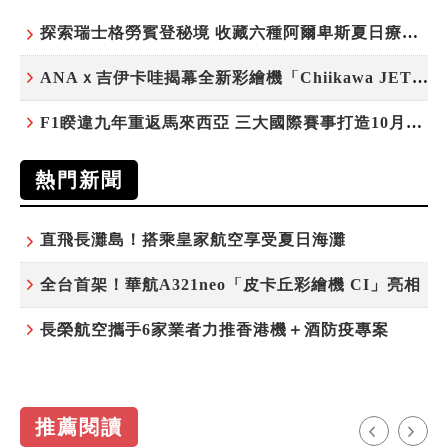
探索瑞士格勞賓登秘境 收藏六種阿爾卑斯夏日療癒之旅
ANAｘ吉伊卡哇揭幕全新彩繪機「Chiikawa JET」
F1睽違九年重返馬來西亞 三大國際賽事打造10月運動旅遊熱潮 賽車、自行車、路跑同週登場
熱門新聞
直飛長灘島！搭乘皇家航空享受夏日海灘
全台首架！華航A321neo「皮卡丘彩繪機 CI」亮相
長榮航空攜手6家業者力推香港機＋酒防疫專案
推薦閱讀