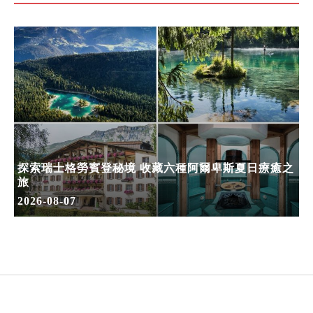
探索瑞士格勞賓登秘境 收藏六種阿爾卑斯夏日療癒之
旅
2026-08-07