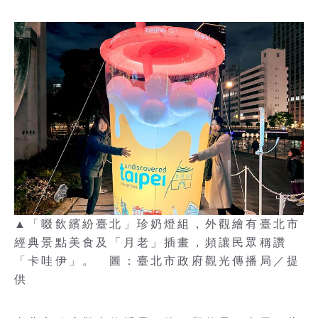
▲「啜飲繽紛臺北」珍奶燈組，外觀繪有臺北市
經典景點美食及「月老」插畫，頻讓民眾稱讚
「卡哇伊」。 圖：臺北市政府觀光傳播局／提
供