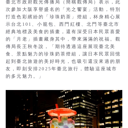
臺北市政府觀光傳播局（簡稱觀傳局）表示，此
次參加大阪享譽盛名的「光之饗宴」活動，特別
打造色彩繽紛的「珍珠奶茶」燈組，杯身精心展
示台北101、小籠包、西門紅樓、北門等臺北市
經典地標及美食的插畫，還有深受日本民眾喜愛
的「月老」插畫藏身其中，帶來滿滿的祝福。觀
傳局長王秋冬說，「期待透過這座展現臺北美
食、景點魅力的珍珠奶茶燈組，讓日本民眾回憶
起到臺北旅遊的美好時光，也吸引還沒來過的朋
友，即刻安排2025年臺北旅行，體驗這座城市
的多元魅力。」