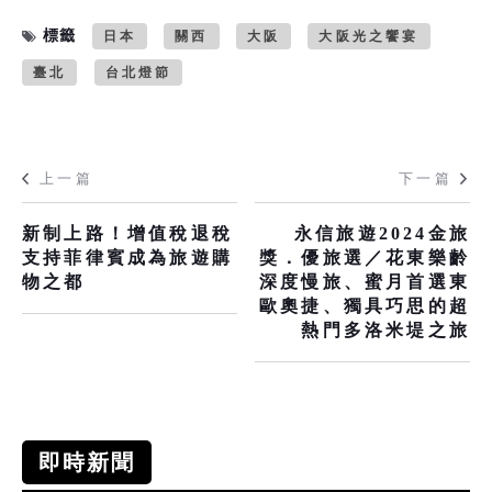
標籤
日本
關西
大阪
大阪光之饗宴
臺北
台北燈節
上一篇
下一篇
新制上路！增值稅退稅
永信旅遊2024金旅
支持菲律賓成為旅遊購
獎．優旅選／花東樂齡
物之都
深度慢旅、蜜月首選東
歐奧捷、獨具巧思的超
熱門多洛米堤之旅
即時新聞