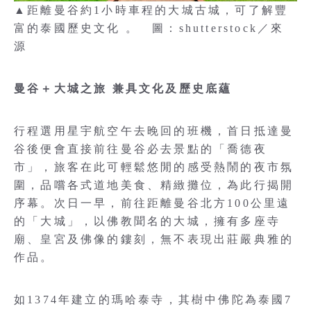
▲距離曼谷約1小時車程的大城古城，可了解豐
富的泰國歷史文化 。 圖：shutterstock／來
源
曼谷＋大城之旅 兼具文化及歷史底蘊
行程選用星宇航空午去晚回的班機，首日抵達曼
谷後便會直接前往曼谷必去景點的「喬德夜
市」，旅客在此可輕鬆悠閒的感受熱鬧的夜市氛
圍，品嚐各式道地美食、精緻攤位，為此行揭開
序幕。次日一早，前往距離曼谷北方100公里遠
的「大城」，以佛教聞名的大城，擁有多座寺
廟、皇宮及佛像的鏤刻，無不表現出莊嚴典雅的
作品。
如1374年建立的瑪哈泰寺，其樹中佛陀為泰國7