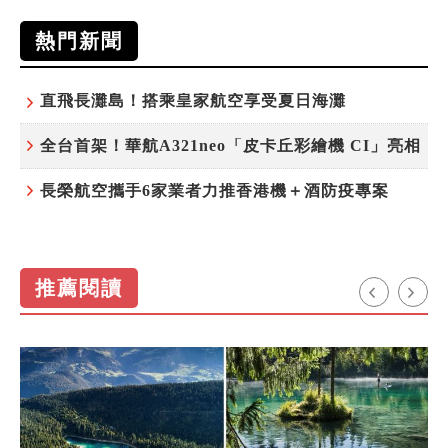
熱門新聞
直飛長灘島！搭乘皇家航空享受夏日海灘
全台首架！華航A321neo「皮卡丘彩繪機 CI」亮相
長榮航空攜手6家業者力推香港機＋酒防疫專案
推薦閱讀