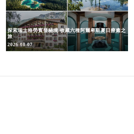
探索瑞士格勞賓登秘境 收藏六種阿爾卑斯夏日療癒之
旅
2026-08-07