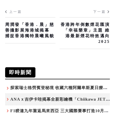
上一篇
下一篇
周潤發「香港．晨」慈
香港跨年倒數煙花匯演
善攝影展海港城揭幕
「幸福樂章」主題 維
捕捉香港獨特晨曦風貌
港最新煙花特效邁向
2025
即時新聞
探索瑞士格勞賓登秘境 收藏六種阿爾卑斯夏日療癒之旅
ANAｘ吉伊卡哇揭幕全新彩繪機「Chiikawa JET」
F1睽違九年重返馬來西亞 三大國際賽事打造10月運動旅遊熱潮 賽車、自行車、路跑同週登場