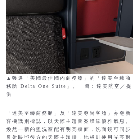
▲獲選「美國最佳國內商務艙」的「達美至臻商
務艙 Delta One Suite」。 圖：達美航空／提
供
「達美至臻商務艙」及「達美尊尚客艙」亦翻新
客機識別標誌，以天際主題圖案增添優雅氣息。
煥然一新的盥洗室配有明亮牆面，洗面鏡可同步
反射映照後方的天際主題牆，地板則使用光亮耐