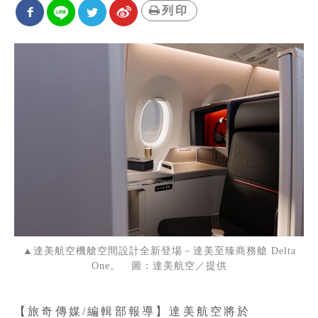
列印
▲達美航空機艙空間設計全新登場－達美至臻商務艙 Delta
One。 圖：達美航空／提供
【旅奇傳媒/編輯部報導】達美航空將於