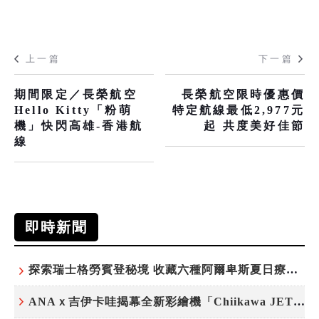
上一篇
下一篇
期間限定／長榮航空
長榮航空限時優惠價
Hello Kitty「粉萌
特定航線最低2,977元
機」快閃高雄-香港航
起 共度美好佳節
線
即時新聞
探索瑞士格勞賓登秘境 收藏六種阿爾卑斯夏日療癒之旅
ANAｘ吉伊卡哇揭幕全新彩繪機「Chiikawa JET」