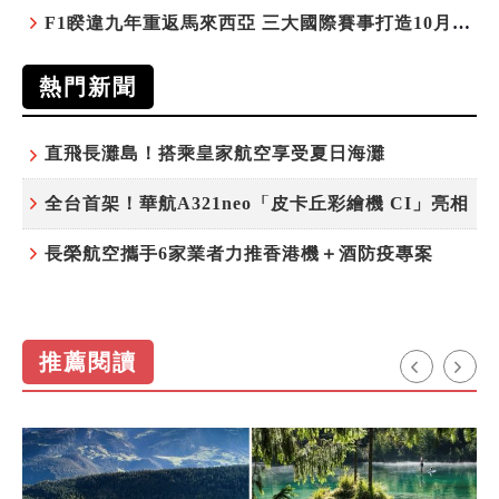
F1睽違九年重返馬來西亞 三大國際賽事打造10月運動旅遊熱潮 賽車、自行車、路跑同週登場
熱門新聞
直飛長灘島！搭乘皇家航空享受夏日海灘
全台首架！華航A321neo「皮卡丘彩繪機 CI」亮相
長榮航空攜手6家業者力推香港機＋酒防疫專案
推薦閱讀