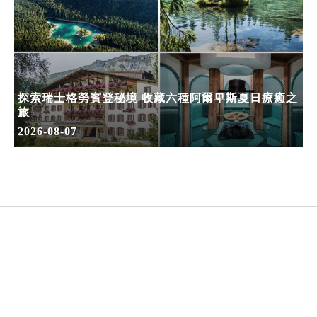
探索瑞士格勞賓登秘境 收藏六種阿爾卑斯夏日療癒之
旅
2026-08-07