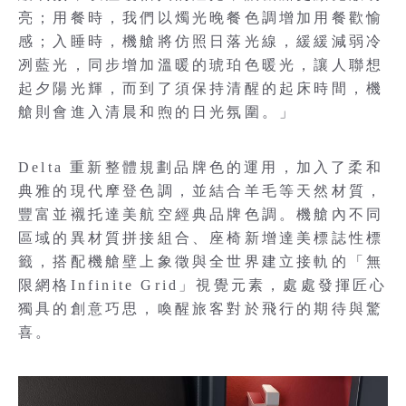
亮；用餐時，我們以燭光晚餐色調增加用餐歡愉
感；入睡時，機艙將仿照日落光線，緩緩減弱冷
冽藍光，同步增加溫暖的琥珀色暖光，讓人聯想
起夕陽光輝，而到了須保持清醒的起床時間，機
艙則會進入清晨和煦的日光氛圍。」
Delta 重新整體規劃品牌色的運用，加入了柔和
典雅的現代摩登色調，並結合羊毛等天然材質，
豐富並襯托達美航空經典品牌色調。機艙內不同
區域的異材質拼接組合、座椅新增達美標誌性標
籤，搭配機艙壁上象徵與全世界建立接軌的「無
限網格Infinite Grid」視覺元素，處處發揮匠心
獨具的創意巧思，喚醒旅客對於飛行的期待與驚
喜。