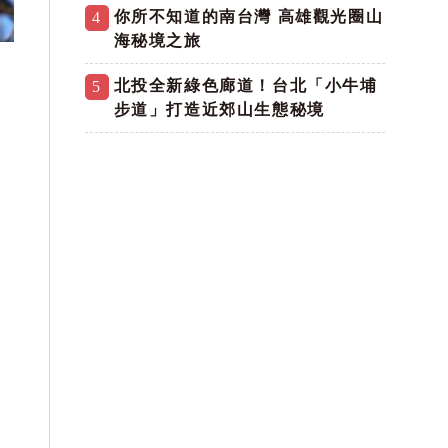
你所不知道的南台灣 高雄觀光圈山
4
海秘境之旅
北投全新綠色廊道！台北「小牛埔
5
步道」打造近郊山生態秘境