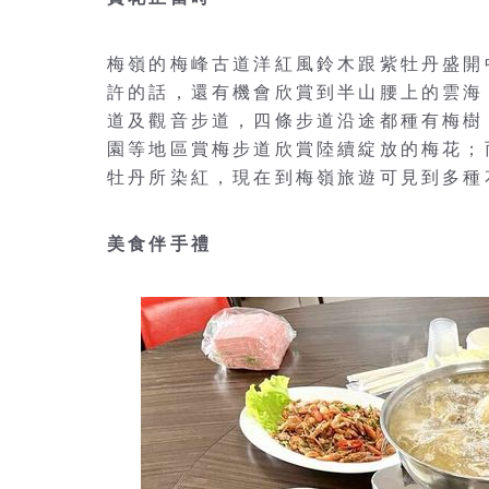
梅嶺的梅峰古道洋紅風鈴木跟紫牡丹盛開
許的話，還有機會欣賞到半山腰上的雲海
道及觀音步道，四條步道沿途都種有梅樹
園等地區賞梅步道欣賞陸續綻放的梅花；
牡丹所染紅，現在到梅嶺旅遊可見到多種
美食伴手禮