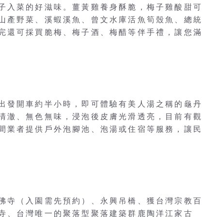
子入菜的好滋味。薑黃雞養身酥脆，梅子雞酸甜可
山產野菜、溪蝦溪魚、曾文水庫活魚筍殼魚、總統
完還可採買脆梅、梅子酒、梅醋等伴手禮，讓您滿
出發開車約半小時，即可體驗有美人湯之稱的龜丹
清澈、無色無味，浸泡後皮膚光滑透亮，目前有觀
間業者提供戶外泡腳池、泡湯或住宿等服務，讓民
佛寺（入園需先預約）、永興吊橋、獲台灣宗教百
寺、台灣唯一的聚落型聚落建築群鹿陶洋江家古