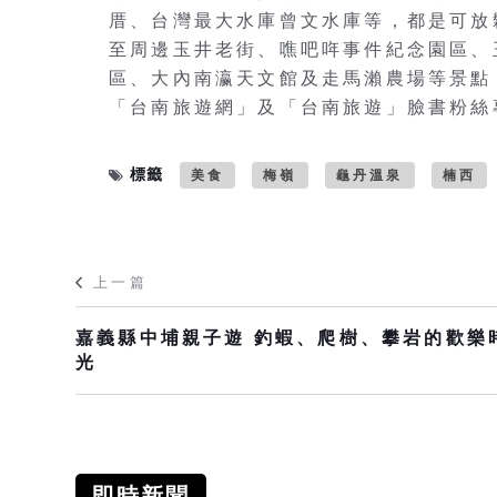
厝、台灣最大水庫曾文水庫等，都是可放
至周邊玉井老街、噍吧哖事件紀念園區、
區、大內南瀛天文館及走馬瀨農場等景點
「台南旅遊網」及「台南旅遊」臉書粉絲
標籤
美食
梅嶺
龜丹溫泉
楠西
上一篇
嘉義縣中埔親子遊 釣蝦、爬樹、攀岩的歡樂
光
即時新聞