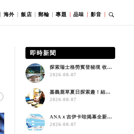
海外
飯店
郵輪
專題
品味
影音
即時新聞
探索瑞士格勞賓登秘境 收藏六種阿爾卑斯夏日療癒之旅
2026-08-07
嘉義鹿草夏日探索趣！結合科學、農場與自然的親子小旅行
2026-08-07
ANAｘ吉伊卡哇揭幕全新彩繪機「Chiikawa JET」
2026-08-07