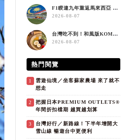
F1睽違九年重返馬來西亞 三大國際賽事打造10月運動旅遊熱潮 賽車、自行車、路跑同週登場
2026-08-07
台灣吃不到！和風版KOMEDA咖啡讓你吃遍名古屋在地美食
2026-08-07
熱門閱覽
雲遊仙境／坐客蘇家農場 來了就不
1
想走
把握日本PREMIUM OUTLETS®
2
年間折扣檔期 越買越划算
台灣好行／新路線！下半年增開大
3
雪山線 暢遊台中更便利