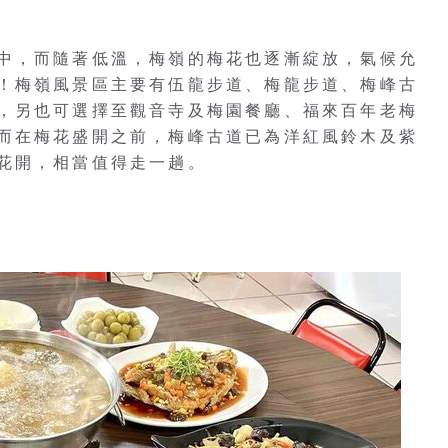
中，而隨著低溫，梅嶺的梅花也逐漸綻放，氣候允
！梅嶺風景區主要有伍龍步道、梅龍步道、梅峰古
，另也可選擇至觀音寺及梅園餐廳、福來百年老梅
而在梅花盛開之前，梅峰古道已為洋紅風鈴木及紫
花開，相當值得走一趟。