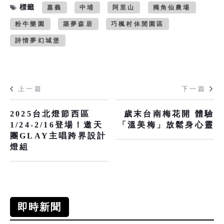
標籤
嘉義
中埔
阿里山
獨角仙農場
粉牛樂園
築夢森居
巧楓村休閒園區
詩情夢幻城堡
上一篇
下一篇
2025台北燈節西區
歲末台南梅花開 體驗
1/24-2/16登場！邀天
「溫美梅」放鬆身心靈
團GLAY主唱跨界設計
燈組
即時新聞