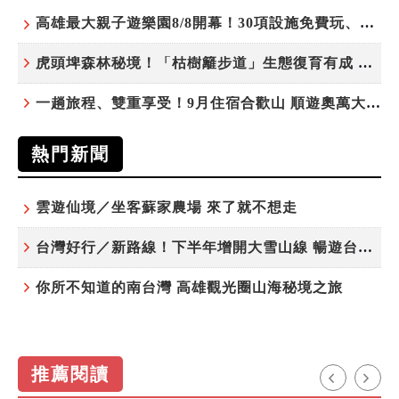
高雄最大親子遊樂園8/8開幕！30項設施免費玩、YOYO家族嗨翻暑假
虎頭埤森林秘境！「枯樹籬步道」生態復育有成 走進大自然生命教室
一趟旅程、雙重享受！9月住宿合歡山 順遊奧萬大10元優惠入園
熱門新聞
雲遊仙境／坐客蘇家農場 來了就不想走
台灣好行／新路線！下半年增開大雪山線 暢遊台中更便利
你所不知道的南台灣 高雄觀光圈山海秘境之旅
推薦閱讀