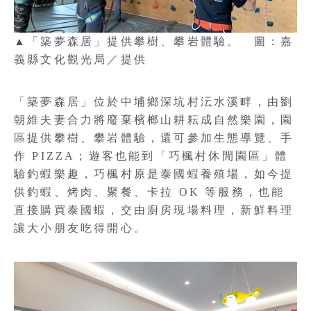
▲「築夢森居」提供攀樹、攀岩體驗。 圖：嘉
義縣文化觀光局／提供
「築夢森居」位於中埔鄉深坑村沄水溪畔，由劉
朝維夫妻合力將廢棄檳榔山耕耘成自然樂園，園
區提供攀樹、攀岩體驗，還可參加生態導覽、手
作 PIZZA；遊客也能到「巧楓村休閒園區」體
驗釣蝦樂趣，巧楓村原是泰國蝦養殖場，如今提
供釣蝦、烤肉、聚餐、卡拉 OK 等服務，也能
直接購買泰國蝦，交由廚房現場料理，新鮮料理
讓大小朋友吃得開心。