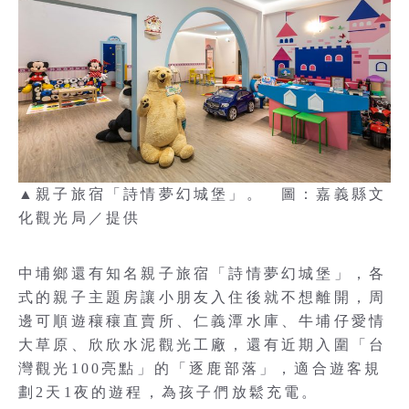
▲親子旅宿「詩情夢幻城堡」。 圖：嘉義縣文
化觀光局／提供
中埔鄉還有知名親子旅宿「詩情夢幻城堡」，各
式的親子主題房讓小朋友入住後就不想離開，周
邊可順遊穰穰直賣所、仁義潭水庫、牛埔仔愛情
大草原、欣欣水泥觀光工廠，還有近期入圍「台
灣觀光100亮點」的「逐鹿部落」，適合遊客規
劃2天1夜的遊程，為孩子們放鬆充電。