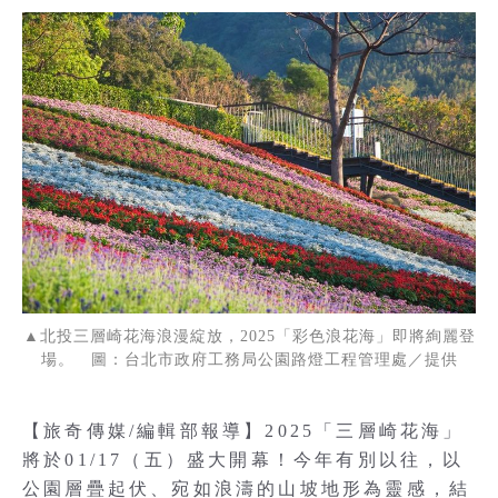
▲北投三層崎花海浪漫綻放，2025「彩色浪花海」即將絢麗登
場。 圖：台北市政府工務局公園路燈工程管理處／提供
【旅奇傳媒/編輯部報導】2025「三層崎花海」
將於01/17（五）盛大開幕！今年有別以往，以
公園層疊起伏、宛如浪濤的山坡地形為靈感，結