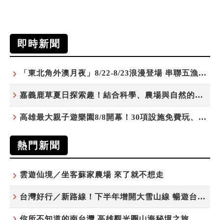
即時新聞
「東北角外澳月夜」8/22-8/23浪漫登場 串聯五漁村、音樂、市集、火舞與慢旅共度夏夜
嘉義鹿草夏日探索趣！結合科學、農場與自然的親子小旅行
高雄最大親子遊樂園8/8開幕！30項設施免費玩、YOYO家族嗨翻暑假
熱門新聞
雲遊仙境／坐客蘇家農場 來了就不想走
台灣好行／新路線！下半年增開大雪山線 暢遊台中更便利
你所不知道的南台灣 高雄觀光圈山海秘境之旅