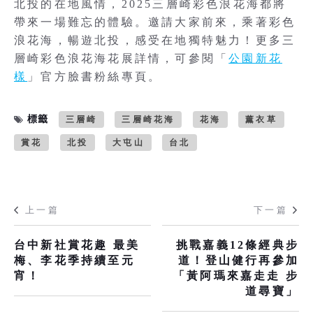
北投的在地風情，2025三層崎彩色浪花海都將
帶來一場難忘的體驗。邀請大家前來，乘著彩色
浪花海，暢遊北投，感受在地獨特魅力！更多三
層崎彩色浪花海花展詳情，可參閱「
公園新花
樣
」官方臉書粉絲專頁。
標籤
三層崎
三層崎花海
花海
薰衣草
賞花
北投
大屯山
台北
上一篇
下一篇
台中新社賞花趣 最美
挑戰嘉義12條經典步
梅、李花季持續至元
道！登山健行再參加
宵！
「黃阿瑪來嘉走走 步
道尋寶」