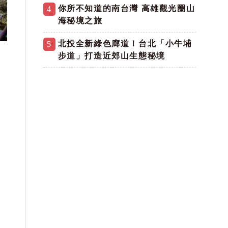
你所不知道的南台灣 高雄觀光圈山
4
海秘境之旅
北投全新綠色廊道！台北「小牛埔
5
步道」打造近郊山生態秘境