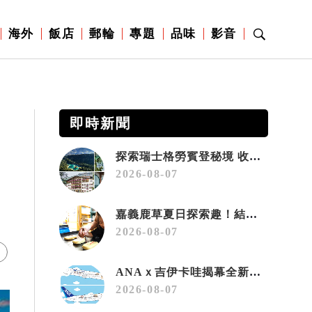
海外
飯店
郵輪
專題
品味
影音
即時新聞
探索瑞士格勞賓登秘境 收藏六種阿爾卑斯夏日療癒之旅
2026-08-07
嘉義鹿草夏日探索趣！結合科學、農場與自然的親子小旅行
2026-08-07
ANAｘ吉伊卡哇揭幕全新彩繪機「Chiikawa JET」
2026-08-07