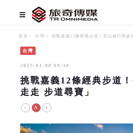
首頁
台灣
挑戰嘉義12條經典步道！登山健行再參
台灣
2025-01-08 09:30
挑戰嘉義12條經典步道
走走 步道尋寶」
-
A
+