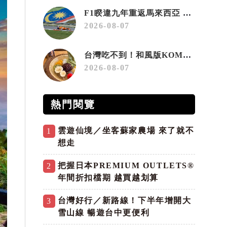
F1睽違九年重返馬來西亞 三大國際賽事打造10月運動旅遊熱潮 賽車、自行車、路跑同週登場
2026-08-07
台灣吃不到！和風版KOMEDA咖啡讓你吃遍名古屋在地美食
2026-08-07
熱門閱覽
雲遊仙境／坐客蘇家農場 來了就不
1
想走
把握日本PREMIUM OUTLETS®
2
年間折扣檔期 越買越划算
台灣好行／新路線！下半年增開大
3
雪山線 暢遊台中更便利