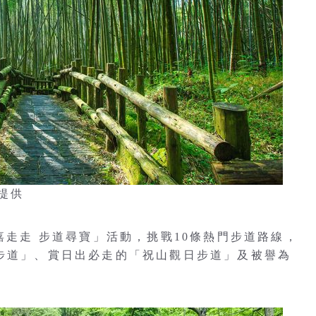
提供
來嘉走走 步道尋寶」活動，挑戰10條熱門步道路線，
平步道」、賞日出必走的「祝山觀日步道」及被譽為