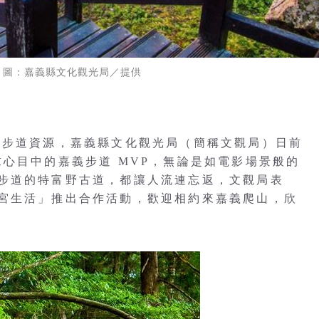
 圖：嘉義縣文化觀光局／提供
富步道資源，嘉義縣文化觀光局（簡稱文觀局）日前
友徵求心目中的嘉義步道 MVP，無論是如電影場景般的
步道的特富野古道，都讓人流連忘返，文觀局表
宮生活」推出合作活動，歡迎相約來嘉義爬山，欣