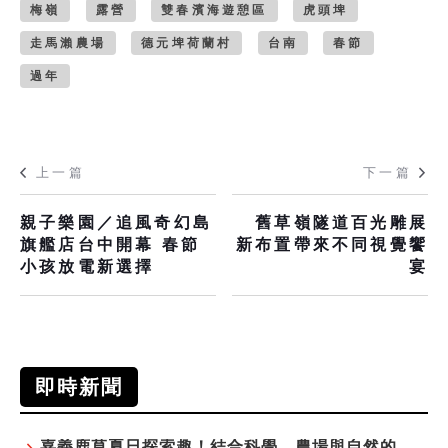
梅嶺
露營
雙春濱海遊憩區
虎頭埤
走馬瀨農場
德元埤荷蘭村
台南
春節
過年
上一篇
下一篇
親子樂園／追風奇幻島
舊草嶺隧道百光雕展
旗艦店台中開幕 春節
新布置帶來不同視覺饗
小孩放電新選擇
宴
即時新聞
嘉義鹿草夏日探索趣！結合科學、農場與自然的親子小旅行