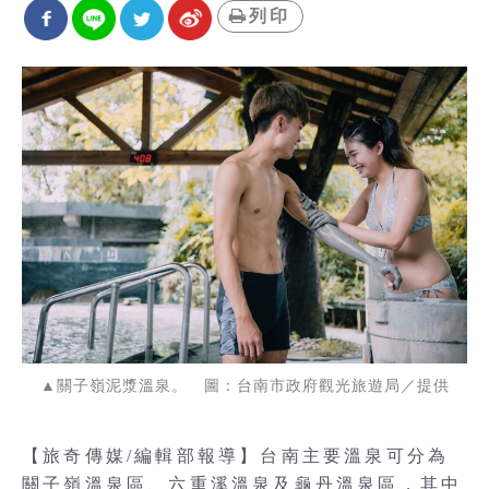
列印
▲關子嶺泥漿溫泉。 圖：台南市政府觀光旅遊局／提供
【旅奇傳媒/編輯部報導】台南主要溫泉可分為
關子嶺溫泉區、六重溪溫泉及龜丹溫泉區，其中