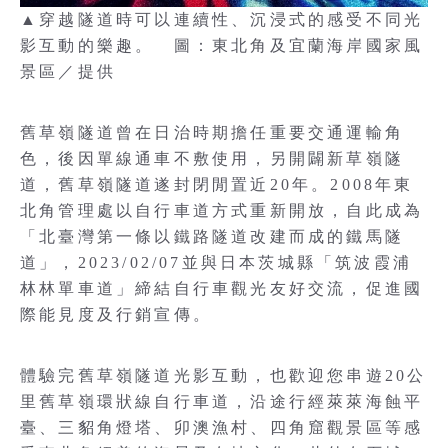
▲穿越隧道時可以連續性、沉浸式的感受不同光
影互動的樂趣。 圖：東北角及宜蘭海岸國家風
景區／提供
舊草嶺隧道曾在日治時期擔任重要交通運輸角
色，後因單線通車不敷使用，另開闢新草嶺隧
道，舊草嶺隧道遂封閉閒置近20年。2008年東
北角管理處以自行車道方式重新開放，自此成為
「北臺灣第一條以鐵路隧道改建而成的鐵馬隧
道」，2023/02/07並與日本茨城縣「筑波霞浦
林林單車道」締結自行車觀光友好交流，促進國
際能見度及行銷宣傳。
體驗完舊草嶺隧道光影互動，也歡迎您串遊20公
里舊草嶺環狀線自行車道，沿途行經萊萊海蝕平
臺、三貂角燈塔、卯澳漁村、四角窟觀景區等感