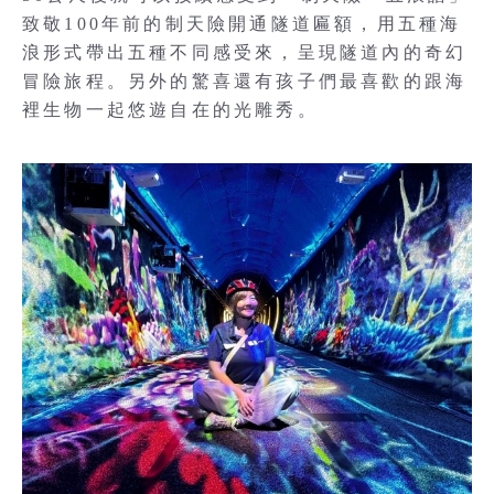
致敬100年前的制天險開通隧道匾額，用五種海
浪形式帶出五種不同感受來，呈現隧道內的奇幻
冒險旅程。另外的驚喜還有孩子們最喜歡的跟海
裡生物一起悠遊自在的光雕秀。