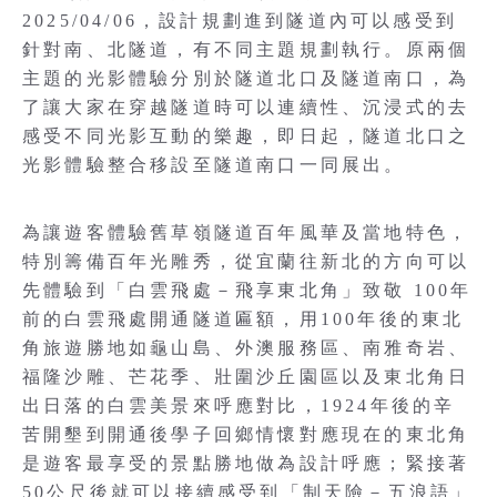
2025/04/06，設計規劃進到隧道內可以感受到
針對南、北隧道，有不同主題規劃執行。原兩個
主題的光影體驗分別於隧道北口及隧道南口，為
了讓大家在穿越隧道時可以連續性、沉浸式的去
感受不同光影互動的樂趣，即日起，隧道北口之
光影體驗整合移設至隧道南口一同展出。
為讓遊客體驗舊草嶺隧道百年風華及當地特色，
特別籌備百年光雕秀，從宜蘭往新北的方向可以
先體驗到「白雲飛處－飛享東北角」致敬 100年
前的白雲飛處開通隧道匾額，用100年後的東北
角旅遊勝地如龜山島、外澳服務區、南雅奇岩、
福隆沙雕、芒花季、壯圍沙丘園區以及東北角日
出日落的白雲美景來呼應對比，1924年後的辛
苦開墾到開通後學子回鄉情懷對應現在的東北角
是遊客最享受的景點勝地做為設計呼應；緊接著
50公尺後就可以接續感受到「制天險－五浪語」