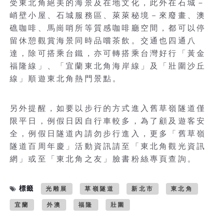
受東北角絕美的海景及在地文化，此外在石城－
峭壁小屋、石城服務區、萊萊秘境－來廢畫、澳
礁咖啡、馬崗哨所等質感咖啡廳空間，都可以停
留休憩觀賞海景同時品嚐茶飲。交通也四通八
達，除可搭乘台鐵，亦可轉搭乘台灣好行「黃金
福隆線」、「宜蘭東北角海岸線」及「壯圍沙丘
線」順遊東北角熱門景點。
另外提醒，如要以步行的方式進入舊草嶺隧道僅
限平日，例假日因自行車較多，為了顧及遊客安
全，例假日隧道內請勿步行進入，更多「舊草嶺
隧道百周年慶」活動資訊請至「東北角觀光資訊
網」或至「東北角之友」臉書粉絲專頁查詢。
標籤
光雕展
草嶺隧道
新北市
東北角
宜蘭
外澳
福隆
壯圍