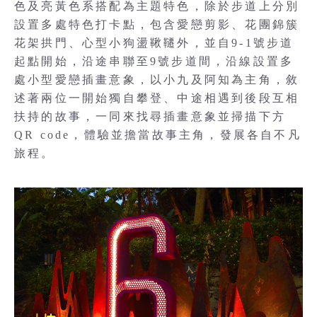
色及亮黃色系搭配為主題特色，除於步道上分別
設置多處特色打卡點，包含愛戀剪影、花團錦簇
花架拱門、心型小狗盪鞦韆外，並自9-1號步道
起點開始，沿途串聯至9號步道間，沿線設置多
處小型愛戀插畫意象，以小九及阿知為主角，敘
述著兩位一開始獨自攀登、中途相遇到後段互相
扶持的故事，一同來找尋插畫意象並掃描下方
QR code，體驗並擔當故事主角，發展各自不凡
旅程。