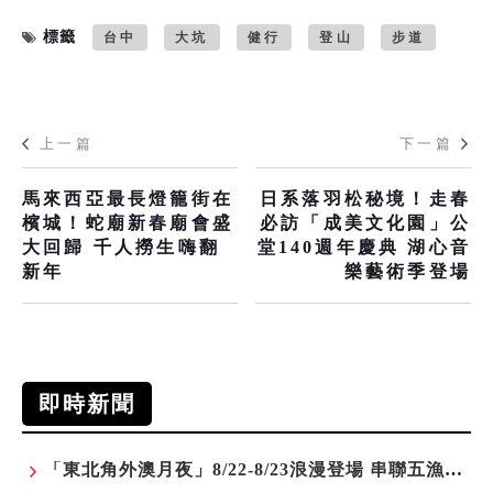
標籤
台中
大坑
健行
登山
步道
上一篇
下一篇
馬來西亞最長燈籠街在
日系落羽松秘境！走春
檳城！蛇廟新春廟會盛
必訪「成美文化園」公
大回歸 千人撈生嗨翻
堂140週年慶典 湖心音
新年
樂藝術季登場
即時新聞
「東北角外澳月夜」8/22-8/23浪漫登場 串聯五漁村、音樂、市集、火舞與慢旅共度夏夜