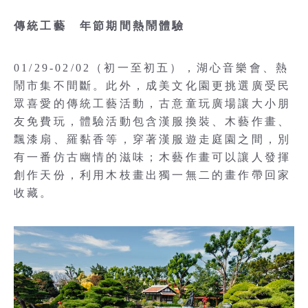
傳統工藝 年節期間熱鬧體驗
01/29-02/02（初一至初五），湖心音樂會、熱
鬧市集不間斷。此外，成美文化園更挑選廣受民
眾喜愛的傳統工藝活動，古意童玩廣場讓大小朋
友免費玩，體驗活動包含漢服換裝、木藝作畫、
飄漆扇、羅黏香等，穿著漢服遊走庭園之間，別
有一番仿古幽情的滋味；木藝作畫可以讓人發揮
創作天份，利用木枝畫出獨一無二的畫作帶回家
收藏。