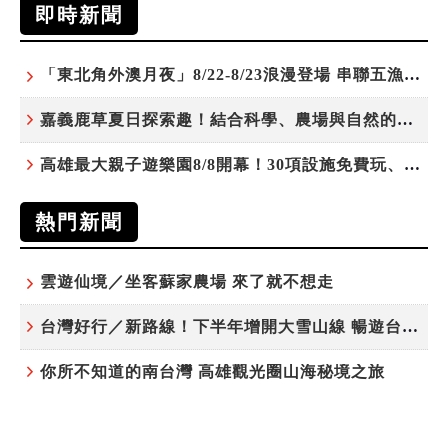
即時新聞
「東北角外澳月夜」8/22-8/23浪漫登場 串聯五漁村、音樂、市集、火舞與慢旅共度夏夜
嘉義鹿草夏日探索趣！結合科學、農場與自然的親子小旅行
高雄最大親子遊樂園8/8開幕！30項設施免費玩、YOYO家族嗨翻暑假
熱門新聞
雲遊仙境／坐客蘇家農場 來了就不想走
台灣好行／新路線！下半年增開大雪山線 暢遊台中更便利
你所不知道的南台灣 高雄觀光圈山海秘境之旅