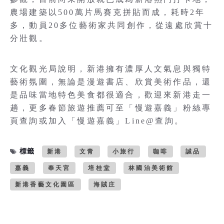
農場建築以500萬片馬賽克拼貼而成，耗時2年
多，動員20多位藝術家共同創作，從遠處欣賞十
分壯觀。
文化觀光局說明，新港擁有濃厚人文氣息與獨特
藝術氛圍，無論是漫遊書店、欣賞美術作品，還
是品味當地特色美食都很適合，歡迎來新港走一
趟，更多春節旅遊推薦可至「慢遊嘉義」粉絲專
頁查詢或加入「慢遊嘉義」Line@查詢。
標籤
新港
文青
小旅行
咖啡
誠品
嘉義
奉天宮
培桂堂
林國治美術館
新港香藝文化園區
海賊庄