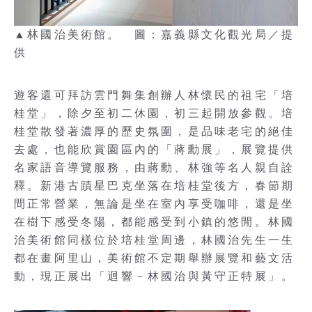
▲林國治美術館。 圖：嘉義縣文化觀光局／提
供
遊客還可拜訪雲門舞集創辦人林懷民的祖宅「培
桂堂」，除夕至初二休園，初三起開放參觀。培
桂堂散發著濃厚的歷史氛圍，是品味老宅的絕佳
去處，也能欣賞園區內的「蔣勳展」，展覽提供
名家語音導覽服務，由蔣勳、林強等名人親自詮
釋。新港古蹟星巴克坐落在培桂堂後方，春節期
間正常營業，無論是坐在室內享受咖啡，還是坐
在樹下感受冬陽，都能感受到小鎮的悠閒。林國
治美術館同樣位於培桂堂周邊，林國治先生一生
都在畫阿里山，美術館不定期舉辦展覽和藝文活
動，現正展出「迴響－林國治與黃守正特展」。