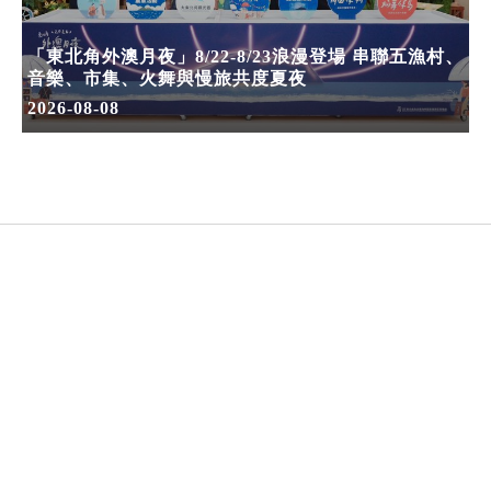
「東北角外澳月夜」8/22-8/23浪漫登場 串聯五漁村、
音樂、市集、火舞與慢旅共度夏夜
2026-08-08