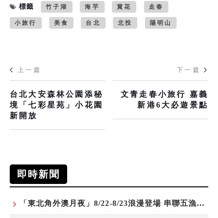
標籤
竹子湖
海芋
賞花
走春
小旅行
美食
台北
北投
陽明山
上一篇
下一篇
台北大安森林公園添秘
文青走春小旅行 嘉義
境「七彩星苑」小花園
新港6大必遊景點
新開放
即時新聞
「東北角外澳月夜」8/22-8/23浪漫登場 串聯五漁村、音樂、市集、火舞與慢旅共度夏夜