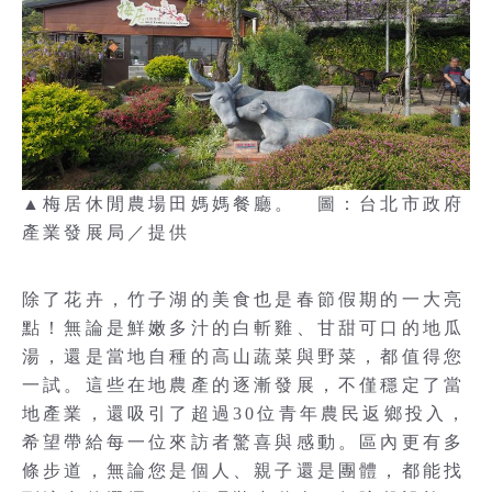
▲梅居休閒農場田媽媽餐廳。 圖：台北市政府
產業發展局／提供
除了花卉，竹子湖的美食也是春節假期的一大亮
點！無論是鮮嫩多汁的白斬雞、甘甜可口的地瓜
湯，還是當地自種的高山蔬菜與野菜，都值得您
一試。這些在地農產的逐漸發展，不僅穩定了當
地產業，還吸引了超過30位青年農民返鄉投入，
希望帶給每一位來訪者驚喜與感動。區內更有多
條步道，無論您是個人、親子還是團體，都能找