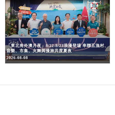
「東北角外澳月夜」8/22-8/23浪漫登場 串聯五漁村、
音樂、市集、火舞與慢旅共度夏夜
2026-08-08