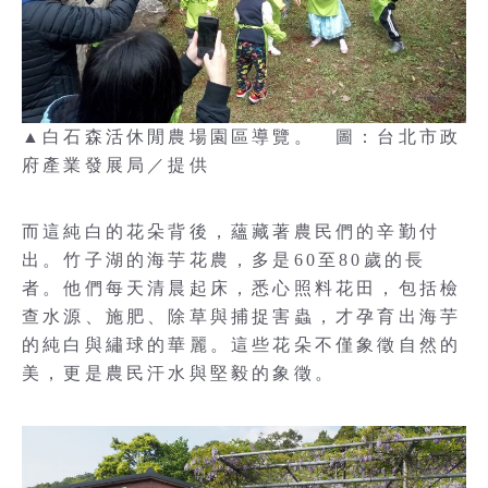
▲白石森活休閒農場園區導覽。 圖：台北市政
府產業發展局／提供
而這純白的花朵背後，蘊藏著農民們的辛勤付
出。竹子湖的海芋花農，多是60至80歲的長
者。他們每天清晨起床，悉心照料花田，包括檢
查水源、施肥、除草與捕捉害蟲，才孕育出海芋
的純白與繡球的華麗。這些花朵不僅象徵自然的
美，更是農民汗水與堅毅的象徵。