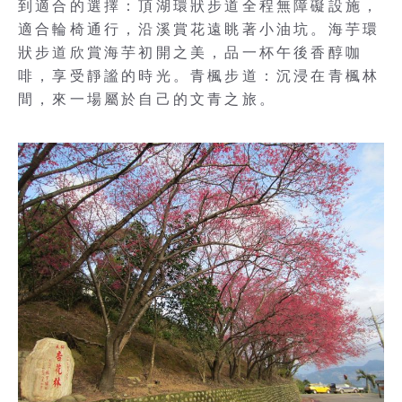
到適合的選擇：頂湖環狀步道全程無障礙設施，
適合輪椅通行，沿溪賞花遠眺著小油坑。海芋環
狀步道欣賞海芋初開之美，品一杯午後香醇咖
啡，享受靜謐的時光。青楓步道：沉浸在青楓林
間，來一場屬於自己的文青之旅。