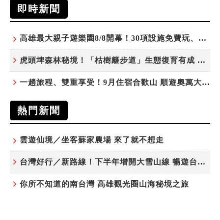
即時新聞
高雄最大親子遊樂園8/8開幕！30項設施免費玩、YOYO家族嗨翻暑假
虎頭埤森林秘境！「枯樹籬步道」生態復育有成 走進大自然生命教室
一趟旅程、雙重享受！9月住宿合歡山 順遊奧萬大10元優惠入園
熱門新聞
雲遊仙境／坐客蘇家農場 來了就不想走
台灣好行／新路線！下半年增開大雪山線 暢遊台中更便利
你所不知道的南台灣 高雄觀光圈山海秘境之旅