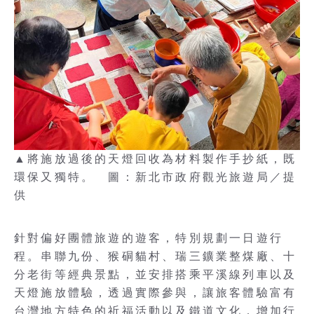
▲將施放過後的天燈回收為材料製作手抄紙，既
環保又獨特。 圖：新北市政府觀光旅遊局／提
供
針對偏好團體旅遊的遊客，特別規劃一日遊行
程。串聯九份、猴硐貓村、瑞三鑛業整煤廠、十
分老街等經典景點，並安排搭乘平溪線列車以及
天燈施放體驗，透過實際參與，讓旅客體驗富有
台灣地方特色的祈福活動以及鐵道文化，增加行