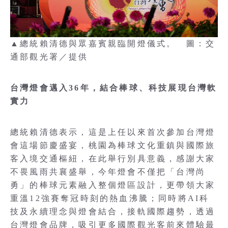
▲總統賴清德與眾嘉賓親臨開燈儀式。 圖：交
通部觀光署／提供
台灣燈會邁入36年，結合棒球、科技展現台灣軟
實力
總統賴清德表示，這是上任以來首次參加台灣燈
會這場節慶盛宴，桃園為棒球文化重鎮與國際旅
客入境交通樞紐，在此舉行別具意義，感謝大家
不畏風雨共襄盛舉，今年燈會不僅把「台灣尚
勇」的棒球元素融入整個燈區設計，更帶領大家
重溫12強賽奪冠時刻的熱血沸騰；同時將AI科
技及永續理念與燈會結合，接軌國際趨勢，透過
台灣燈會品牌，吸引更多國際觀光客前來體驗最