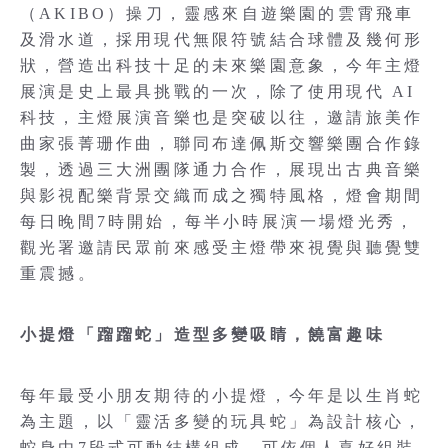
（AKIBO）操刀，靈感來自遊樂園的雲霄飛車
及滑水道，採用現代無限符號結合球體及幾何形
狀，營造出科技十足的未來樂園意象，今年主燈
展演是史上最具挑戰的一次，除了使用現代 AI
科技，主燈展演音樂也是突破以往，邀請旅美作
曲家張菁珊作曲，聯同布達佩斯交響樂團合作錄
製，透過三大洲團隊通力合作，展現出古典音樂
與影視配樂背景交織而成之獨特風格，燈會期間
每日晚間7時開始，每半小時展演一場燈光秀，
觀光署邀請民眾前來感受主燈帶來視覺與聽覺雙
重震撼。
小提燈「蹓蹓蛇」造型多變吸睛，饒富趣味
每年最受小朋友期待的小提燈，今年是以生肖蛇
為主題，以「靈活多變的玩具蛇」為設計核心，
蛇身由7段式可動結構組成，可依個人喜好組裝