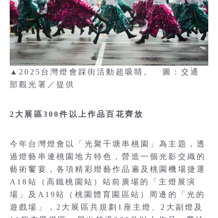
▲2025台灣燈會踩街活動超吸睛。 圖：交通
部觀光署／提供
2大展區300件以上作品百花齊放
今年台灣燈會以「光聚千塘串桃園」為主題，透
過燈藝串連桃園地方特色，營造一個光影交織的
藝術饗宴，各項精彩燈藝作品遍及桃園機場捷運
A18站（高鐵桃園站）站前廣場的「主燈展演
場」及A19站（桃園體育園區站）周邊的「光的
遊戲場」，2大展區共規劃1座主燈、2大副燈及