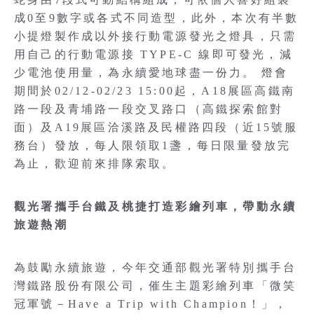
成0至9數字或各式不同造型，此外，本次有半數
小提燈製作成以外接行動電源發光之燈具，只需
用自己的行動電源接 TYPE-C 線即可發光，減
少電池使用量，為永續愛地球盡一份力。 燈會
期間於02/12-02/23 15:00起，A18展區高鐵南
路一段及青埔路一段交叉路口（高鐵探索館對
面）及A19展區洽溪路及民權路四段（近15號服
務台）發放，每人限領取1盞，每日限量發放完
為止，歡迎前來排隊索取。
觀光署攜手台鐵及桃捷打造彩繪列車，帶動永續
旅遊熱潮
為鼓勵永續旅遊，今年交通部觀光署特別攜手台
灣鐵路股份有限公司，催生主題彩繪列車「微笑
冠軍號－Have a Trip with Champion！」，