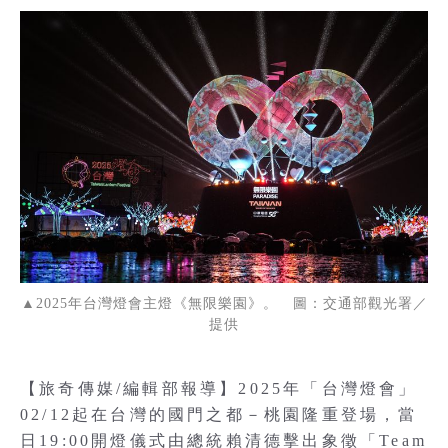
▲2025年台灣燈會主燈《無限樂園》。 圖：交通部觀光署／
提供
【旅奇傳媒/編輯部報導】2025年「台灣燈會」
02/12起在台灣的國門之都－桃園隆重登場，當
日19:00開燈儀式由總統賴清德擊出象徵「Team