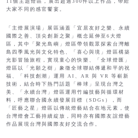
11個主題燈區，展出超過300件以上作品，帶給
大家不同的感官饗宴。
「主燈展演場」展區涵蓋「宜居友好之樂、永續
國際之善、頂尖創新之聚」概念延伸至6大燈
區，其中「聚光島嶼」燈區帶領觀眾探索台灣離
島四季風光與文化特色、「喜心與境」燈區構築
光影冒險旅程，實現童心的快樂、「全球燈匯」
燈區以「光願之樹」象徵全球聯結傳遞和平的祝
福、「科技創潮」運用 AI、AR 與 VR 等嶄新
技術，結合時下熱門話題「棒球」呈現台灣之
美、「永續台灣」燈區運用竹編技藝與循環材
料，呼應聯合國永續發展目標（SDGs），而
「匠藝之星」燈區以傳統燈藝結合在地元素，使
台灣燈會工藝持續綻放，同時亦有國際友誼燈藝
作品展現台灣與國際友好交流合作。